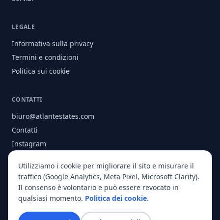
LEGALE
Informativa sulla privacy
Termini e condizioni
Politica sui cookie
CONTATTI
biuro@atlantestates.com
Contatti
Instagram
Facebook
Utilizziamo i cookie per migliorare il sito e misurare il
Chi siamo
traffico (Google Analytics, Meta Pixel, Microsoft Clarity).
Il consenso è volontario e può essere revocato in
qualsiasi momento.
Politica dei cookie
.
© 2026 Atlant Estates. Tutti i diritti riservati.