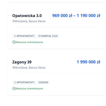
IN VENDITA
969 000 zł – 1 190 000 zł
Opatowicka 3.0
PROGETTO
Breslavia, Bassa Slesia
5 APPARTAMENTI
II KWARTAŁ 2026
Nessuna commissione
IN VENDITA
1 990 000 zł
Zagony 39
PROGETTO
Breslavia, Bassa Slesia
2 APPARTAMENTI
ODDANE
Nessuna commissione
IN VENDITA