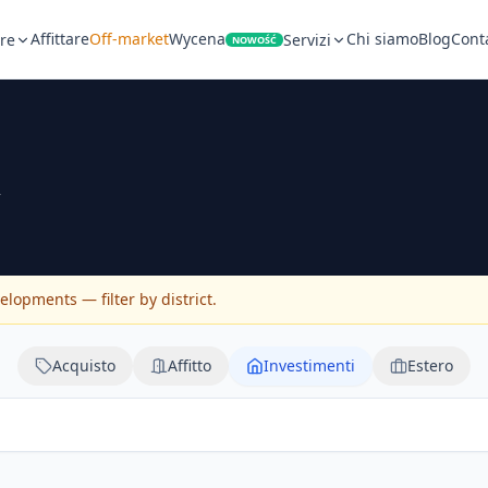
Affittare
Off-market
Wycena
Chi siamo
Blog
Conta
re
Servizi
NOWOŚĆ
opments — filter by district.
Acquisto
Affitto
Investimenti
Estero