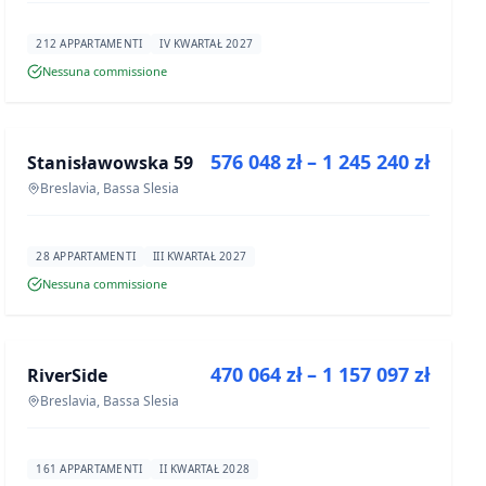
212 APPARTAMENTI
IV KWARTAŁ 2027
Nessuna commissione
IN VENDITA
576 048 zł – 1 245 240 zł
Stanisławowska 59
PROGETTO
Breslavia, Bassa Slesia
28 APPARTAMENTI
III KWARTAŁ 2027
Nessuna commissione
IN VENDITA
470 064 zł – 1 157 097 zł
RiverSide
PROGETTO
Breslavia, Bassa Slesia
161 APPARTAMENTI
II KWARTAŁ 2028