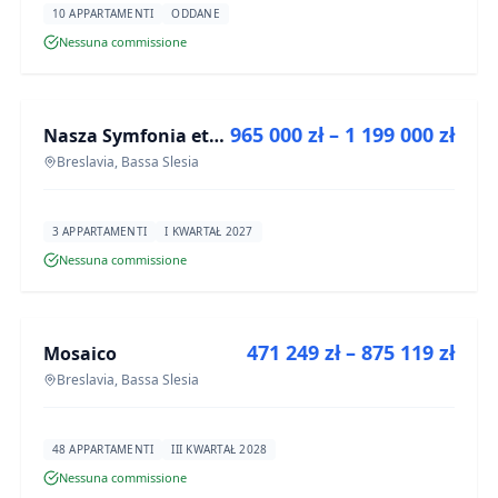
10 APPARTAMENTI
ODDANE
Nessuna commissione
IN VENDITA
965 000 zł – 1 199 000 zł
Nasza Symfonia etap III
PROGETTO
Breslavia, Bassa Slesia
3 APPARTAMENTI
I KWARTAŁ 2027
Nessuna commissione
IN VENDITA
471 249 zł – 875 119 zł
Mosaico
PROGETTO
Breslavia, Bassa Slesia
48 APPARTAMENTI
III KWARTAŁ 2028
Nessuna commissione