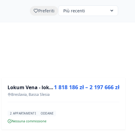
Preferiti
IN VENDITA
1 818 186 zł – 2 197 666 zł
Lokum Vena - lokale użytkowe
PROGETTO
Breslavia, Bassa Slesia
2 APPARTAMENTI
ODDANE
Nessuna commissione
IN VENDITA