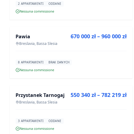
2 APPARTAMENTI
ODDANE
Nessuna commissione
IN VENDITA
670 000 zł – 960 000 zł
Pawia
PROGETTO
Breslavia, Bassa Slesia
8 APPARTAMENTI
BRAK DANYCH
Nessuna commissione
IN VENDITA
550 340 zł – 782 219 zł
Przystanek Tarnogaj
PROGETTO
Breslavia, Bassa Slesia
3 APPARTAMENTI
ODDANE
Nessuna commissione