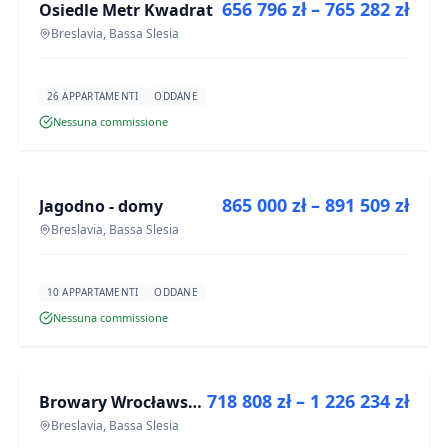
656 796 zł – 765 282 zł
Osiedle Metr Kwadrat
PROGETTO
Breslavia, Bassa Slesia
26 APPARTAMENTI
ODDANE
Nessuna commissione
IN VENDITA
865 000 zł – 891 509 zł
Jagodno - domy
PROGETTO
Breslavia, Bassa Slesia
10 APPARTAMENTI
ODDANE
Nessuna commissione
IN VENDITA
718 808 zł – 1 226 234 zł
Browary Wrocławskie bud BR1, BR2
PROGETTO
Breslavia, Bassa Slesia