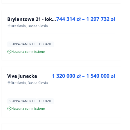
IN VENDITA
744 314 zł – 1 297 732 zł
Brylantowa 21 - lokale usługowe
PROGETTO
Breslavia, Bassa Slesia
5 APPARTAMENTI
ODDANE
Nessuna commissione
IN VENDITA
1 320 000 zł – 1 540 000 zł
Viva Junacka
PROGETTO
Breslavia, Bassa Slesia
9 APPARTAMENTI
ODDANE
Nessuna commissione
IN VENDITA