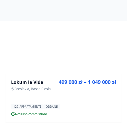
IN VENDITA
499 000 zł – 1 049 000 zł
Lokum la Vida
PROGETTO
Breslavia, Bassa Slesia
122 APPARTAMENTI
ODDANE
Nessuna commissione
IN VENDITA