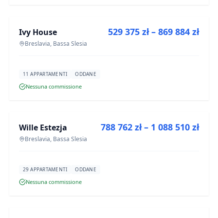
IN VENDITA
529 375 zł – 869 884 zł
Ivy House
PROGETTO
Breslavia, Bassa Slesia
11 APPARTAMENTI
ODDANE
Nessuna commissione
IN VENDITA
788 762 zł – 1 088 510 zł
Wille Estezja
PROGETTO
Breslavia, Bassa Slesia
29 APPARTAMENTI
ODDANE
Nessuna commissione
IN VENDITA