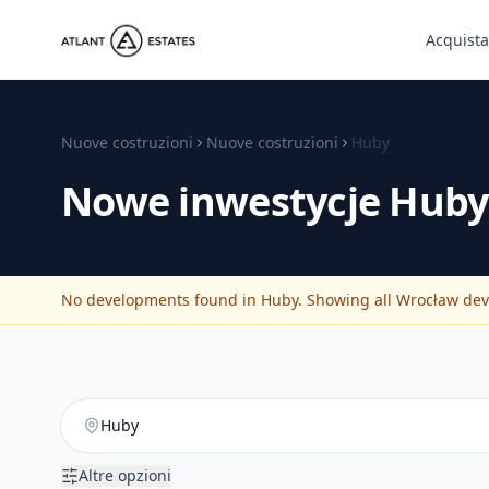
Acquista
Nuove costruzioni
Nuove costruzioni
Huby
Nowe inwestycje
Huby
No developments found in Huby. Showing all Wrocław devel
Altre opzioni