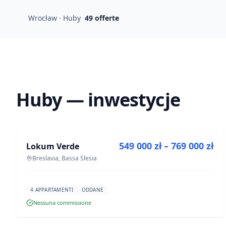
Wrocław · Huby
49
offerte
Huby — inwestycje
IN VENDITA
549 000 zł – 769 000 zł
Lokum Verde
PROGETTO
Breslavia, Bassa Slesia
4 APPARTAMENTI
ODDANE
Nessuna commissione
IN VENDITA