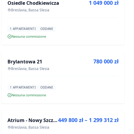
1 049 000 zł
Osiedle Chodkiewicza
PROGETTO
Breslavia, Bassa Slesia
1 APPARTAMENTI
ODDANE
Nessuna commissione
IN VENDITA
780 000 zł
Brylantowa 21
PROGETTO
Breslavia, Bassa Slesia
1 APPARTAMENTI
ODDANE
Nessuna commissione
IN VENDITA
449 800 zł – 1 299 312 zł
Atrium - Nowy Szczepin
PROGETTO
Breslavia, Bassa Slesia