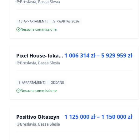
Breslavia, Bassa Slesia
13 APPARTAMENTI
IV KWARTAŁ 2026
Nessuna commissione
IN VENDITA
1 006 314 zł – 5 929 959 zł
Pixel House- lokale użytkowe
PROGETTO
Breslavia, Bassa Slesia
8 APPARTAMENTI
ODDANE
Nessuna commissione
IN VENDITA
1 125 000 zł – 1 150 000 zł
Positivo Ołtaszyn
PROGETTO
Breslavia, Bassa Slesia