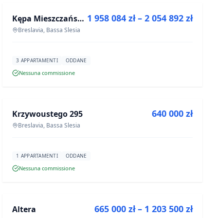
1 958 084 zł – 2 054 892 zł
Kępa Mieszczańska - lokale użytkowe
PROGETTO
Breslavia, Bassa Slesia
3 APPARTAMENTI
ODDANE
Nessuna commissione
IN VENDITA
640 000 zł
Krzywoustego 295
PROGETTO
Breslavia, Bassa Slesia
1 APPARTAMENTI
ODDANE
Nessuna commissione
IN VENDITA
665 000 zł – 1 203 500 zł
Altera
PROGETTO