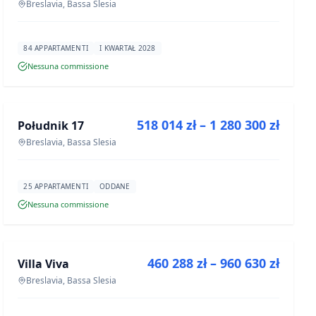
Breslavia, Bassa Slesia
84 APPARTAMENTI
I KWARTAŁ 2028
Nessuna commissione
IN VENDITA
518 014 zł – 1 280 300 zł
Południk 17
PROGETTO
Breslavia, Bassa Slesia
25 APPARTAMENTI
ODDANE
Nessuna commissione
IN VENDITA
460 288 zł – 960 630 zł
Villa Viva
PROGETTO
Breslavia, Bassa Slesia