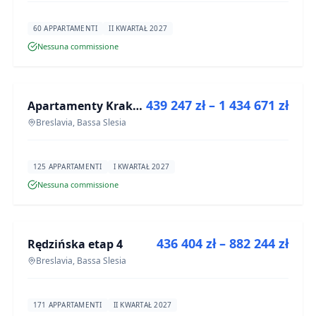
60 APPARTAMENTI
II KWARTAŁ 2027
Nessuna commissione
IN VENDITA
439 247 zł – 1 434 671 zł
Apartamenty Krakowska 6
PROGETTO
Breslavia, Bassa Slesia
125 APPARTAMENTI
I KWARTAŁ 2027
Nessuna commissione
IN VENDITA
436 404 zł – 882 244 zł
Rędzińska etap 4
PROGETTO
Breslavia, Bassa Slesia
171 APPARTAMENTI
II KWARTAŁ 2027