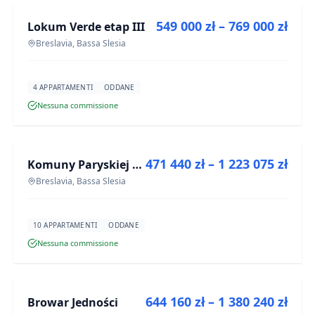
549 000 zł – 769 000 zł
Lokum Verde etap III
PROGETTO
Breslavia, Bassa Slesia
4 APPARTAMENTI
ODDANE
Nessuna commissione
IN VENDITA
471 440 zł – 1 223 075 zł
Komuny Paryskiej 19a
PROGETTO
Breslavia, Bassa Slesia
10 APPARTAMENTI
ODDANE
Nessuna commissione
IN VENDITA
644 160 zł – 1 380 240 zł
Browar Jedności
PROGETTO