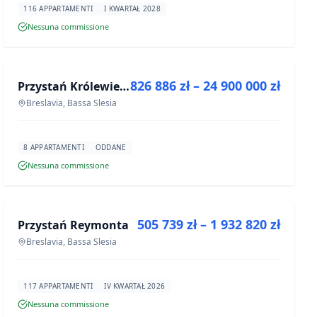
116 APPARTAMENTI
I KWARTAŁ 2028
Nessuna commissione
IN VENDITA
826 886 zł – 24 900 000 zł
Przystań Królewiecka III- lokale usługowe
PROGETTO
Breslavia, Bassa Slesia
8 APPARTAMENTI
ODDANE
Nessuna commissione
IN VENDITA
505 739 zł – 1 932 820 zł
Przystań Reymonta
PROGETTO
Breslavia, Bassa Slesia
117 APPARTAMENTI
IV KWARTAŁ 2026
Nessuna commissione