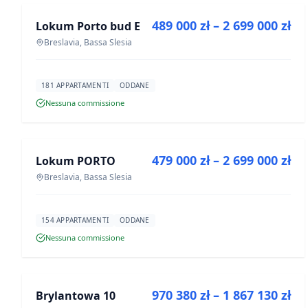
489 000 zł – 2 699 000 zł
Lokum Porto bud E
PROGETTO
Breslavia, Bassa Slesia
181 APPARTAMENTI
ODDANE
Nessuna commissione
IN VENDITA
479 000 zł – 2 699 000 zł
Lokum PORTO
PROGETTO
Breslavia, Bassa Slesia
154 APPARTAMENTI
ODDANE
Nessuna commissione
IN VENDITA
970 380 zł – 1 867 130 zł
Brylantowa 10
PROGETTO