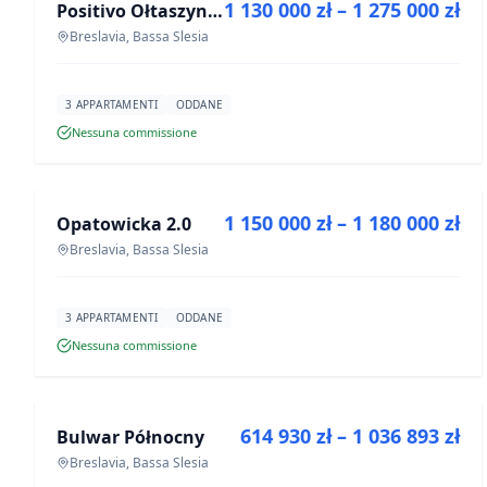
1 130 000 zł – 1 275 000 zł
Positivo Ołtaszyn - mieszkania wykończone pod klucz
PROGETTO
Breslavia, Bassa Slesia
3 APPARTAMENTI
ODDANE
Nessuna commissione
IN VENDITA
1 150 000 zł – 1 180 000 zł
Opatowicka 2.0
PROGETTO
Breslavia, Bassa Slesia
3 APPARTAMENTI
ODDANE
Nessuna commissione
IN VENDITA
614 930 zł – 1 036 893 zł
Bulwar Północny
PROGETTO
Breslavia, Bassa Slesia