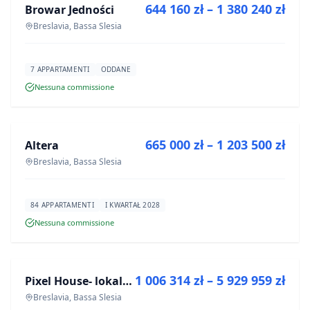
644 160 zł – 1 380 240 zł
Browar Jedności
PROGETTO
Breslavia, Bassa Slesia
7 APPARTAMENTI
ODDANE
Nessuna commissione
IN VENDITA
665 000 zł – 1 203 500 zł
Altera
PROGETTO
Breslavia, Bassa Slesia
84 APPARTAMENTI
I KWARTAŁ 2028
Nessuna commissione
IN VENDITA
1 006 314 zł – 5 929 959 zł
Pixel House- lokale użytkowe
PROGETTO
Breslavia, Bassa Slesia