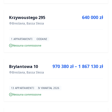
IN VENDITA
640 000 zł
Krzywoustego 295
PROGETTO
Breslavia, Bassa Slesia
1 APPARTAMENTI
ODDANE
Nessuna commissione
IN VENDITA
970 380 zł – 1 867 130 zł
Brylantowa 10
PROGETTO
Breslavia, Bassa Slesia
13 APPARTAMENTI
IV KWARTAŁ 2026
Nessuna commissione
IN VENDITA