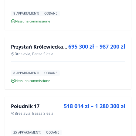
8 APPARTAMENTI
ODDANE
Nessuna commissione
IN VENDITA
695 300 zł – 987 200 zł
Przystań Królewiecka III
PROGETTO
Breslavia, Bassa Slesia
8 APPARTAMENTI
ODDANE
Nessuna commissione
IN VENDITA
518 014 zł – 1 280 300 zł
Południk 17
PROGETTO
Breslavia, Bassa Slesia
25 APPARTAMENTI
ODDANE