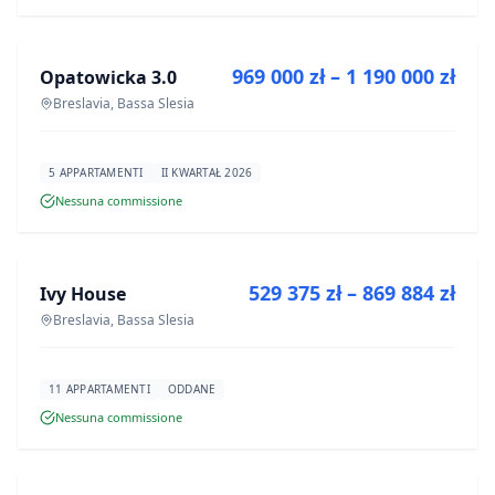
IN VENDITA
969 000 zł – 1 190 000 zł
Opatowicka 3.0
PROGETTO
Breslavia, Bassa Slesia
5 APPARTAMENTI
II KWARTAŁ 2026
Nessuna commissione
IN VENDITA
529 375 zł – 869 884 zł
Ivy House
PROGETTO
Breslavia, Bassa Slesia
11 APPARTAMENTI
ODDANE
Nessuna commissione
IN VENDITA