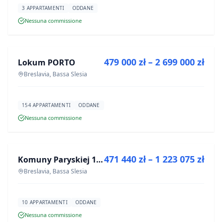
3 APPARTAMENTI
ODDANE
Nessuna commissione
IN VENDITA
479 000 zł – 2 699 000 zł
Lokum PORTO
PROGETTO
Breslavia, Bassa Slesia
154 APPARTAMENTI
ODDANE
Nessuna commissione
IN VENDITA
471 440 zł – 1 223 075 zł
Komuny Paryskiej 19a
PROGETTO
Breslavia, Bassa Slesia
10 APPARTAMENTI
ODDANE
Nessuna commissione