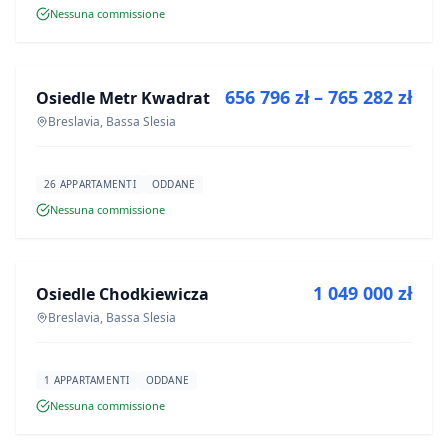
Nessuna commissione
IN VENDITA
656 796 zł – 765 282 zł
Osiedle Metr Kwadrat
PROGETTO
Breslavia, Bassa Slesia
26 APPARTAMENTI
ODDANE
Nessuna commissione
IN VENDITA
1 049 000 zł
Osiedle Chodkiewicza
PROGETTO
Breslavia, Bassa Slesia
1 APPARTAMENTI
ODDANE
Nessuna commissione
IN VENDITA