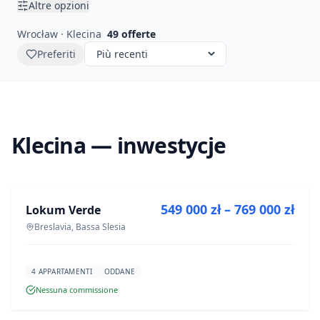
Altre opzioni
Wrocław · Klecina
49
offerte
Preferiti
Klecina — inwestycje
IN VENDITA
549 000 zł – 769 000 zł
Lokum Verde
PROGETTO
Breslavia, Bassa Slesia
4 APPARTAMENTI
ODDANE
Nessuna commissione
IN VENDITA