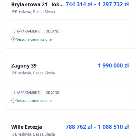
744 314 zł – 1 297 732 zł
Brylantowa 21 - lokale usługowe
PROGETTO
Breslavia, Bassa Slesia
5 APPARTAMENTI
ODDANE
Nessuna commissione
IN VENDITA
1 990 000 zł
Zagony 39
PROGETTO
Breslavia, Bassa Slesia
2 APPARTAMENTI
ODDANE
Nessuna commissione
IN VENDITA
788 762 zł – 1 088 510 zł
Wille Estezja
PROGETTO
Breslavia, Bassa Slesia