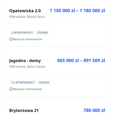
1 150 000 zł – 1 180 000 zł
Opatowicka 2.0
PROGETTO
Breslavia, Bassa Slesia
3 APPARTAMENTI
ODDANE
Nessuna commissione
IN VENDITA
865 000 zł – 891 509 zł
Jagodno - domy
PROGETTO
Breslavia, Bassa Slesia
10 APPARTAMENTI
ODDANE
Nessuna commissione
IN VENDITA
780 000 zł
Brylantowa 21
PROGETTO