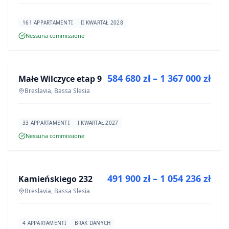
161 APPARTAMENTI
II KWARTAŁ 2028
Nessuna commissione
IN VENDITA
584 680 zł – 1 367 000 zł
Małe Wilczyce etap 9
PROGETTO
Breslavia, Bassa Slesia
33 APPARTAMENTI
I KWARTAŁ 2027
Nessuna commissione
IN VENDITA
491 900 zł – 1 054 236 zł
Kamieńskiego 232
PROGETTO
Breslavia, Bassa Slesia
4 APPARTAMENTI
BRAK DANYCH