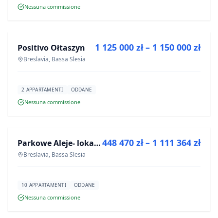
Nessuna commissione
IN VENDITA
1 125 000 zł – 1 150 000 zł
Positivo Ołtaszyn
PROGETTO
Breslavia, Bassa Slesia
2 APPARTAMENTI
ODDANE
Nessuna commissione
IN VENDITA
448 470 zł – 1 111 364 zł
Parkowe Aleje- lokale usługowe
PROGETTO
Breslavia, Bassa Slesia
10 APPARTAMENTI
ODDANE
Nessuna commissione
IN VENDITA