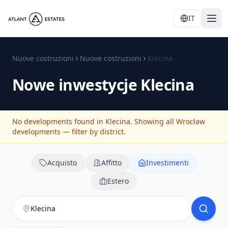
IT
Nuove costruzioni
Nuove costruzioni
Klecina
Nowe inwestycje
Klecina
No developments found in Klecina. Showing all Wrocław
developments — filter by district.
Acquisto
Affitto
Investimenti
Estero