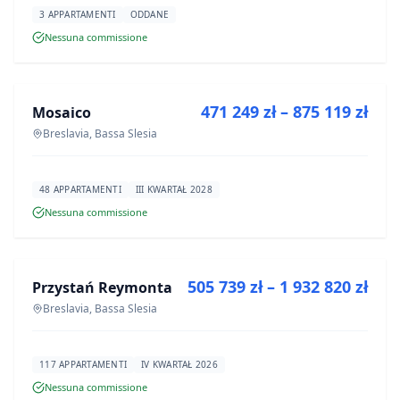
3 APPARTAMENTI
ODDANE
Nessuna commissione
IN VENDITA
471 249 zł – 875 119 zł
Mosaico
PROGETTO
Breslavia, Bassa Slesia
48 APPARTAMENTI
III KWARTAŁ 2028
Nessuna commissione
IN VENDITA
505 739 zł – 1 932 820 zł
Przystań Reymonta
PROGETTO
Breslavia, Bassa Slesia
117 APPARTAMENTI
IV KWARTAŁ 2026
Nessuna commissione