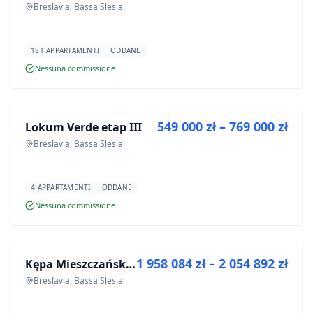
Breslavia, Bassa Slesia
181 APPARTAMENTI
ODDANE
Nessuna commissione
IN VENDITA
549 000 zł – 769 000 zł
Lokum Verde etap III
PROGETTO
Breslavia, Bassa Slesia
4 APPARTAMENTI
ODDANE
Nessuna commissione
IN VENDITA
1 958 084 zł – 2 054 892 zł
Kępa Mieszczańska - lokale użytkowe
PROGETTO
Breslavia, Bassa Slesia