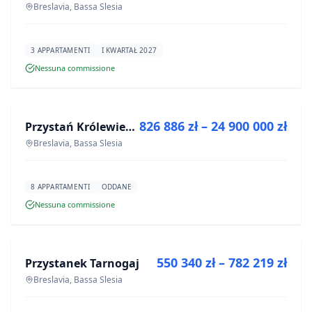
Breslavia, Bassa Slesia
3 APPARTAMENTI
I KWARTAŁ 2027
Nessuna commissione
IN VENDITA
826 886 zł – 24 900 000 zł
Przystań Królewiecka III- lokale usługowe
PROGETTO
Breslavia, Bassa Slesia
8 APPARTAMENTI
ODDANE
Nessuna commissione
IN VENDITA
550 340 zł – 782 219 zł
Przystanek Tarnogaj
PROGETTO
Breslavia, Bassa Slesia