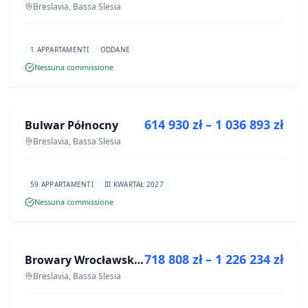
Breslavia, Bassa Slesia
1 APPARTAMENTI
ODDANE
Nessuna commissione
IN VENDITA
614 930 zł – 1 036 893 zł
Bulwar Północny
PROGETTO
Breslavia, Bassa Slesia
59 APPARTAMENTI
III KWARTAŁ 2027
Nessuna commissione
IN VENDITA
718 808 zł – 1 226 234 zł
Browary Wrocławskie bud BR1, BR2
PROGETTO
Breslavia, Bassa Slesia