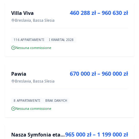
460 288 zł – 960 630 zł
Villa Viva
PROGETTO
Breslavia, Bassa Slesia
116 APPARTAMENTI
I KWARTAŁ 2028
Nessuna commissione
IN VENDITA
670 000 zł – 960 000 zł
Pawia
PROGETTO
Breslavia, Bassa Slesia
8 APPARTAMENTI
BRAK DANYCH
Nessuna commissione
IN VENDITA
965 000 zł – 1 199 000 zł
Nasza Symfonia etap III
PROGETTO