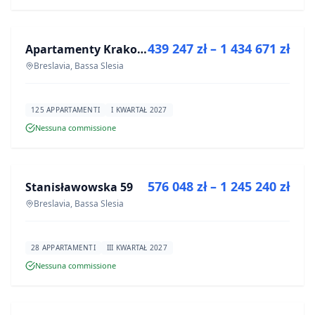
IN VENDITA
439 247 zł – 1 434 671 zł
Apartamenty Krakowska 6
PROGETTO
Breslavia, Bassa Slesia
125 APPARTAMENTI
I KWARTAŁ 2027
Nessuna commissione
IN VENDITA
576 048 zł – 1 245 240 zł
Stanisławowska 59
PROGETTO
Breslavia, Bassa Slesia
28 APPARTAMENTI
III KWARTAŁ 2027
Nessuna commissione
IN VENDITA