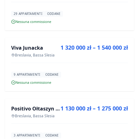
29 APPARTAMENTI
ODDANE
Nessuna commissione
IN VENDITA
1 320 000 zł – 1 540 000 zł
Viva Junacka
PROGETTO
Breslavia, Bassa Slesia
9 APPARTAMENTI
ODDANE
Nessuna commissione
IN VENDITA
1 130 000 zł – 1 275 000 zł
Positivo Ołtaszyn - mieszkania wykończone pod klucz
PROGETTO
Breslavia, Bassa Slesia
3 APPARTAMENTI
ODDANE