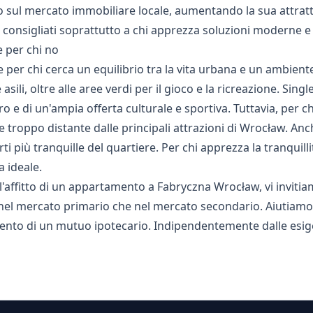
o sul mercato immobiliare locale, aumentando la sua attratti
onsigliati soprattutto a chi apprezza soluzioni moderne e v
e per chi no
 per chi cerca un equilibrio tra la vita urbana e un ambiente
sili, oltre alle aree verdi per il gioco e la ricreazione. Si
e di un'ampia offerta culturale e sportiva. Tuttavia, per chi
troppo distante dalle principali attrazioni di Wrocław. Anc
ti più tranquille del quartiere. Per chi apprezza la tranquill
 ideale.
l'affitto di un appartamento a Fabryczna Wrocław, vi invitia
el mercato primario che nel mercato secondario. Aiutiamo ne
ento di un mutuo ipotecario. Indipendentemente dalle esige