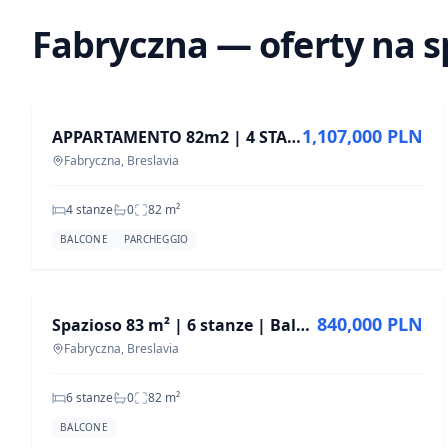
Fabryczna — oferty na 
IN VENDITA
1,107,000 PLN
APPARTAMENTO 82m2 | 4 STANZE | ECCELLENTE INVESTIMENTO | DUE TOALETTE |
Fabryczna, Breslavia
4 stanze
0
82
m²
BALCONE
PARCHEGGIO
IN VENDITA
840,000 PLN
Spazioso 83 m² | 6 stanze | Balcone | 2° piano | Wrocław – Rogowska
Fabryczna, Breslavia
6 stanze
0
82
m²
BALCONE