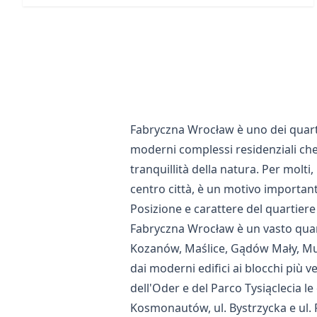
Fabryczna Wrocław è uno dei quartie
moderni complessi residenziali che a
tranquillità della natura. Per molti
centro città, è un motivo important
Posizione e carattere del quartiere
Fabryczna Wrocław è un vasto quart
Kozanów, Maślice, Gądów Mały, Much
dai moderni edifici ai blocchi più v
dell'Oder e del Parco Tysiąclecia le
Kosmonautów, ul. Bystrzycka e ul. R