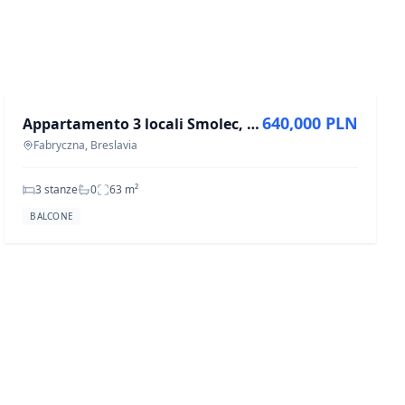
IN VENDITA
640,000 PLN
Appartamento 3 locali Smolec, via Daktylowa - 62 m²
Fabryczna, Breslavia
3 stanze
0
63
m²
BALCONE