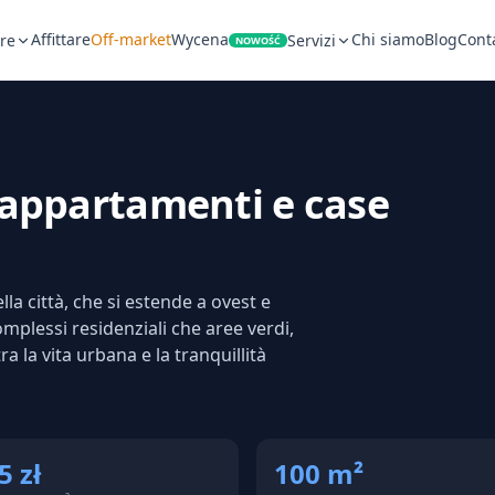
Affittare
Off-market
Wycena
Chi siamo
Blog
Conta
re
Servizi
NOWOŚĆ
appartamenti e case
la città, che si estende a ovest e
mplessi residenziali che aree verdi,
ra la vita urbana e la tranquillità
5 zł
100 m²