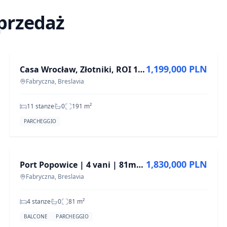
sprzedaż
IN VENDITA
1,199,000 PLN
Casa Wrocław, Złotniki, ROI 11 %, ca. 200 m2
Fabryczna, Breslavia
11 stanze
0
191
m²
PARCHEGGIO
IN VENDITA
1,830,000 PLN
Port Popowice | 4 vani | 81m2 | Vista sul parco | Senza PCC
Fabryczna, Breslavia
4 stanze
0
81
m²
BALCONE
PARCHEGGIO