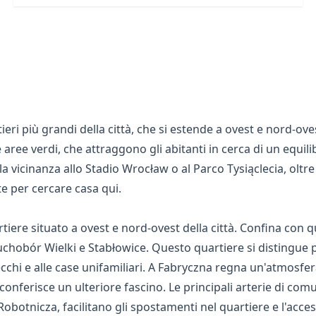
ri più grandi della città, che si estende a ovest e nord-oves
ree verdi, che attraggono gli abitanti in cerca di un equilibr
, la vicinanza allo Stadio Wrocław o al Parco Tysiąclecia, ol
e per cercare casa qui.
iere situato a ovest e nord-ovest della città. Confina con q
obór Wielki e Stabłowice. Questo quartiere si distingue pe
ecchi e alle case unifamiliari. A Fabryczna regna un'atmosfer
 conferisce un ulteriore fascino. Le principali arterie di com
obotnicza, facilitano gli spostamenti nel quartiere e l'acces