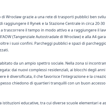
o
o di Wrocław grazie a una rete di trasporti pubblici ben sv
i raggiungere il Rynek e la Stazione Centrale in circa 20-30 m
 a trascorrere il tempo in modo attivo e a raggiungere il la
a all'AOW (Tangenziale Autostradale di Wrocław) e alla A4 gara
a oltre i suoi confini. Parcheggi pubblici e spazi di parcheggi
zzati.
bitato da un ampio spettro sociale. Nella zona si incontran
riegata: dai nuovi complessi residenziali, ai blocchi degli anni 
re è diversificata, il che favorisce l'integrazione e la creazi
spesso chiedono di quartieri tranquilli con un buon accesso
istituzioni educative, tra cui diverse scuole elementari e 