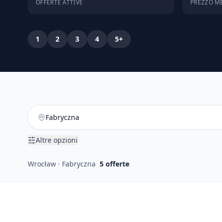
OFFERTE ATTIVE
PREZZO ME
1
2
3
4
5+
Altre opzioni
Wrocław · Fabryczna
5
offerte