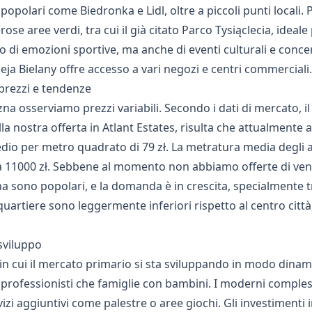
popolari come Biedronka e Lidl, oltre a piccoli punti locali. 
ose aree verdi, tra cui il già citato Parco Tysiąclecia, ideal
 di emozioni sportive, ma anche di eventi culturali e conce
leja Bielany offre accesso a vari negozi e centri commerciali.
prezzi e tendenze
na osserviamo prezzi variabili. Secondo i dati di mercato,
lla nostra offerta in Atlant Estates, risulta che attualmente a
io per metro quadrato di 79 zł. La metratura media degli ap
ł a 11000 zł. Sebbene al momento non abbiamo offerte di vend
a sono popolari, e la domanda è in crescita, specialmente t
uartiere sono leggermente inferiori rispetto al centro città,
 sviluppo
n cui il mercato primario si sta sviluppando in modo dina
professionisti che famiglie con bambini. I moderni compless
izi aggiuntivi come palestre o aree giochi. Gli investimenti 