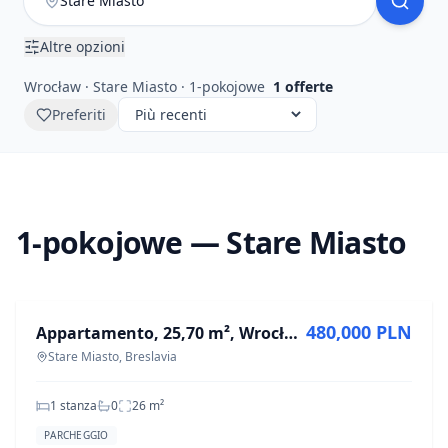
Altre opzioni
Wrocław · Stare Miasto · 1-pokojowe
1
offerte
Preferiti
1-pokojowe — Stare Miasto
IN VENDITA
480,000 PLN
Appartamento, 25,70 m², Wrocław
Stare Miasto, Breslavia
1 stanza
0
26
m²
PARCHEGGIO