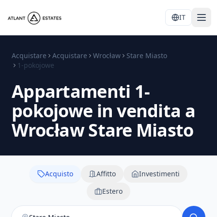
IT
Acquistare
Acquistare
Wrocław
Stare Miasto
1-pokojowe
Appartamenti 1-
pokojowe in vendita a
Wrocław Stare Miasto
Acquisto
Affitto
Investimenti
Estero