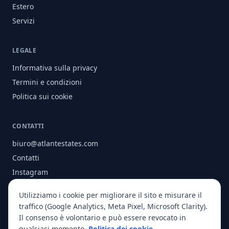
Estero
Servizi
LEGALE
Informativa sulla privacy
Termini e condizioni
Politica sui cookie
CONTATTI
biuro@atlantestates.com
Contatti
Instagram
Facebook
Utilizziamo i cookie per migliorare il sito e misurare il
Chi siamo
traffico (Google Analytics, Meta Pixel, Microsoft Clarity).
Il consenso è volontario e può essere revocato in
qualsiasi momento.
Politica dei cookie
.