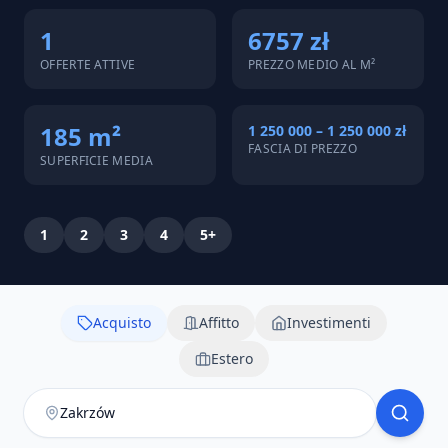
1
6757 zł
OFFERTE ATTIVE
PREZZO MEDIO AL M²
185 m²
1 250 000 – 1 250 000 zł
FASCIA DI PREZZO
SUPERFICIE MEDIA
1
2
3
4
5+
Acquisto
Affitto
Investimenti
Estero