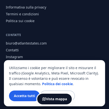
Informativa sulla privacy
Termini e condizioni
Politica sui cookie
CONTATTI
biuro@atlantestates.com
Contatti
Instagram
Facebook
Utilizziamo i cookie per migliorare il sito e misurare il
Chi siamo
traffico (Google Analytics, Meta Pixel, Microsoft Clarity).
Il consenso è volontario e può essere revocato in
qualsiasi momento.
Politica dei cookie
.
© 2026 Atlant Estates. Tutti i diritti riservati.
Accetta tutti
Solo essenziali
Vista mappa