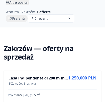
Altre opzioni
Wrocław · Zakrzów
1
offerte
Preferiti
Zakrzów — oferty na
sprzedaż
IN VENDITA
1,250,000 PLN
Casa indipendente di 290 m Investimento ROI 8%
Zakrzów, Breslavia
7 stanze
0
185
m²