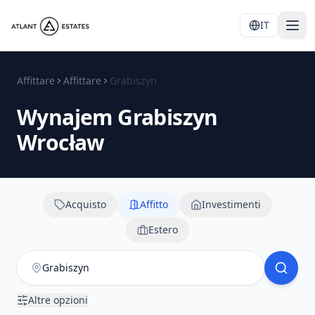
IT
Affittare
Affittare
Grabiszyn
Wynajem
Grabiszyn
Wrocław
Acquisto
Affitto
Investimenti
Estero
Altre opzioni