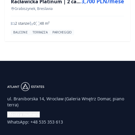
3,700 PLN/mese
Racławicka Platinum | 2 camere | Aria condizionata | Primo affitto
Grabiszynek, Breslavia
2 stanze
0
48
m²
BALCONE
TERRAZZA
PARCHEGGIO
ul. Braniborska 14, Wrocław (Galeria Wnętrz Domar, piano
terra)
Mostra numero
WhatsApp: +48 535 353 613