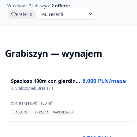
Wrocław · Grabiszyn
2
offerte
Preferiti
Grabiszyn — wynajem
IN AFFITTO
8,000 PLN/mese
Spazioso 100m con giardino presso il Parco Grabiszyński – alta qualità
Grabiszynek, Breslavia
4 stanze
0
100
m²
BALCONE
TERRAZZA
PARCHEGGIO
IN AFFITTO