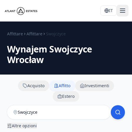
IT
Affittare
Affittare
Swojczyce
Wynajem
Swojczyce
Wrocław
Acquisto
Affitto
Investimenti
Estero
Altre opzioni