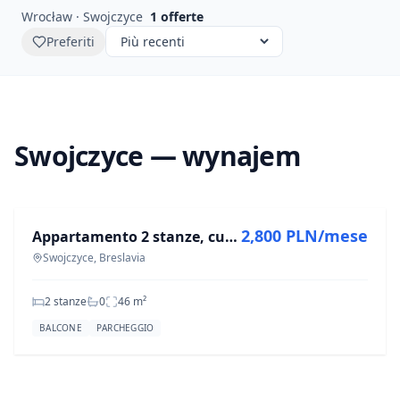
Wrocław · Swojczyce
1
offerte
Preferiti
Swojczyce — wynajem
IN AFFITTO
2,800 PLN/mese
Appartamento 2 stanze, cucina separata, 46m² | Olimpia Port
Swojczyce, Breslavia
2 stanze
0
46
m²
BALCONE
PARCHEGGIO