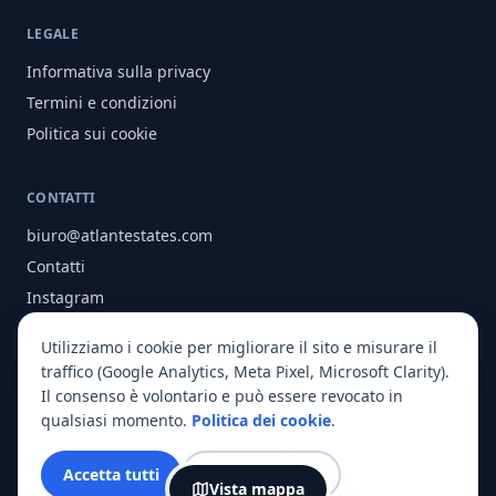
LEGALE
Informativa sulla privacy
Termini e condizioni
Politica sui cookie
CONTATTI
biuro@atlantestates.com
Contatti
Instagram
Facebook
Utilizziamo i cookie per migliorare il sito e misurare il
Chi siamo
traffico (Google Analytics, Meta Pixel, Microsoft Clarity).
Il consenso è volontario e può essere revocato in
qualsiasi momento.
Politica dei cookie
.
© 2026 Atlant Estates. Tutti i diritti riservati.
Accetta tutti
Solo essenziali
Vista mappa