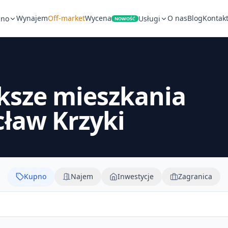
Wynajem
Off-market
Wycena
O nas
Blog
Kontak
pno
Usługi
NOWOŚĆ
ksze mieszkania
cław Krzyki
Kupno
Najem
Inwestycje
Zagranica