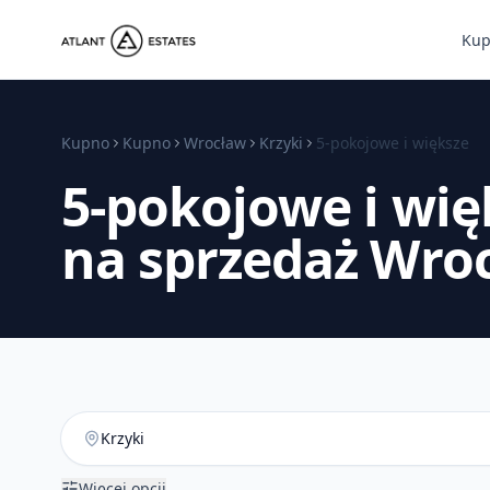
Ku
Kupno
Kupno
Wrocław
Krzyki
5-pokojowe i większe
5-pokojowe i wię
na sprzedaż Wro
Więcej opcji