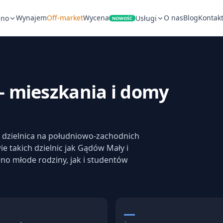
Wynajem
Off-market
Wycena
O nas
Blog
Kontak
pno
Usługi
NOWOŚĆ
 mieszkania i domy
 dzielnica na południowo-zachodnich
ie takich dzielnic jak Gądów Mały i
no młode rodziny, jak i studentów
—