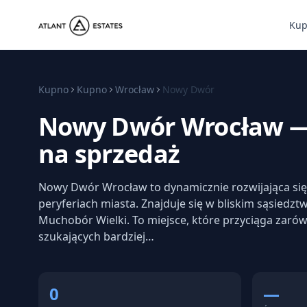
Ku
Kupno
Kupno
Wrocław
Nowy Dwór
Nowy Dwór Wrocław —
na sprzedaż
Nowy Dwór Wrocław to dynamicznie rozwijająca się
peryferiach miasta. Znajduje się w bliskim sąsiedztw
Muchobór Wielki. To miejsce, które przyciąga zarów
szukających bardziej…
0
—