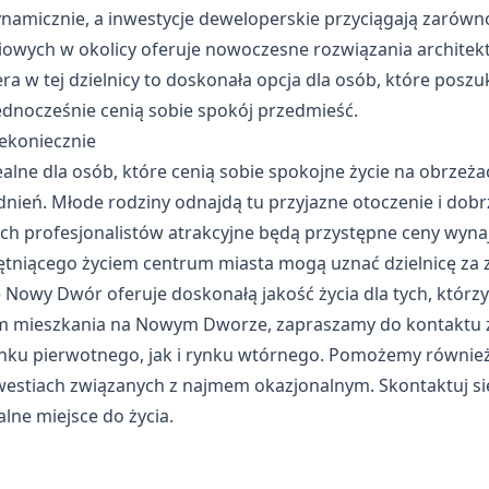
amicznie, a inwestycje deweloperskie przyciągają zarówno
owych w okolicy oferuje nowoczesne rozwiązania architekt
era
w tej dzielnicy to doskonała opcja dla osób, które pos
dnocześnie cenią sobie spokój przedmieść.
iekoniecznie
lne dla osób, które cenią sobie spokojne życie na obrzeża
ień. Młode rodziny odnajdą tu przyjazne otoczenie i dobrz
ch profesjonalistów atrakcyjne będą przystępne ceny wyna
tętniącego życiem centrum miasta mogą uznać dzielnicę za
 Nowy Dwór oferuje doskonałą jakość życia dla tych, którzy 
em mieszkania na Nowym Dworze, zapraszamy do kontaktu z 
ku pierwotnego, jak i rynku wtórnego. Pomożemy równie
stiach związanych z najmem okazjonalnym. Skontaktuj się 
alne miejsce do życia.