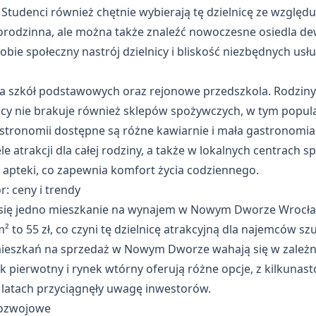
 Studenci również chętnie wybierają tę dzielnicę ze wzglę
orodzinna, ale można także znaleźć nowoczesne osiedla de
bie społeczny nastrój dzielnicy i bliskość niezbędnych usłu
a szkół podstawowych oraz rejonowe przedszkola. Rodziny 
icy nie brakuje również sklepów spożywczych, w tym popul
gastronomii dostępne są różne kawiarnie i mała gastronom
ele atrakcji dla całej rodziny, a także w lokalnych centrach 
apteki, co zapewnia komfort życia codziennego.
 ceny i trendy
 się jedno mieszkanie na wynajem w Nowym Dworze Wrocław,
 to 55 zł, co czyni tę dzielnicę atrakcyjną dla najemców s
eszkań na sprzedaż w Nowym Dworze wahają się w zależnośc
 pierwotny i rynek wtórny oferują różne opcje, z kilkuna
 latach przyciągnęły uwagę inwestorów.
rozwojowe