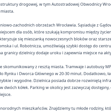
rastruktury drogowej, w tym Autostradowej Obwodnicy Wroc
 miasta.
dniowo-zachodnich obrzeżach Wrocławia. Sąsiaduje z Gą
miejscem dla osób, które szukają kompromisu między życie
akteryzuje się mieszanką nowoczesnych bloków oraz starsz
egomska i ul. Robotnicza, umożliwiają szybki dostęp do cent
 na granicy dzielnicy dodaje uroku i zapewnia miejsce na a
e skomunikowany z resztą miasta. Tramwaje i autobusy MP
e do Rynku i Dworca Głównego w 20-30 minut. Dodatkowo, ł
kie i wygodne. Dzielnica posiada dobrze rozwiniętą infra
 dwóch kółek. Parking w okolicy jest zazwyczaj dostępny,
iejsce.
orodnych mieszkańców. Znajdziemy tu młode rodziny, któ