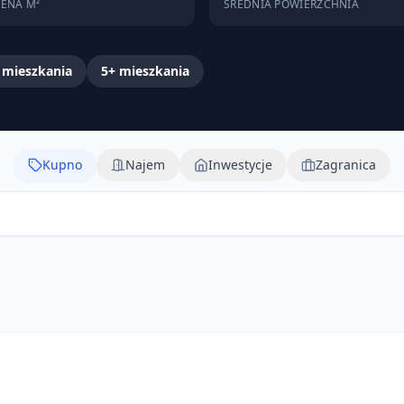
CENA M²
ŚREDNIA POWIERZCHNIA
mieszkania
5+
mieszkania
Kupno
Najem
Inwestycje
Zagranica