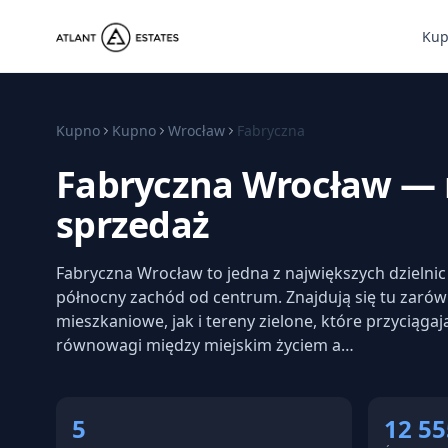
Ku
Kupno
Kupno
Wrocław
Fabryczna
Fabryczna Wrocław — 
sprzedaż
Fabryczna Wrocław to jedna z największych dzielnic 
północny zachód od centrum. Znajdują się tu zaró
mieszkaniowe, jak i tereny zielone, które przyciąg
równowagi między miejskim życiem a…
5
12 55