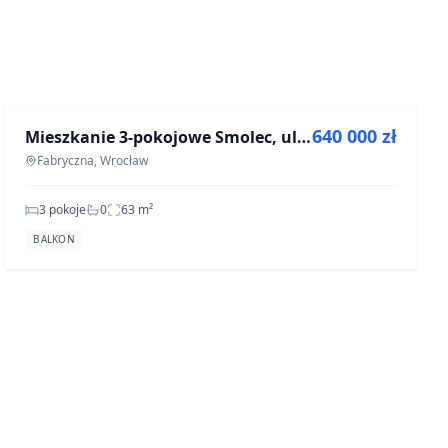
NA SPRZEDAŻ
640 000 zł
Mieszkanie 3-pokojowe Smolec, ul. Daktylowa - 62 m²
Fabryczna, Wrocław
3 pokoje
0
63
m²
BALKON