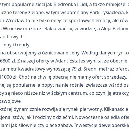
 tym popularne sieci jak Biedronka i Lidl, a także mniejsze 
e liczne tereny zielone, w tym wspomniany Park Tysiąclecia,
dion Wrocław to nie tylko miejsce sportowych emocji, ale ró
 Wrocław można zrelaksować się w wodzie, a Aleja Bielan
handlowych.
ceny i trendy
zna obserwujemy zróżnicowane ceny. Według danych rynkow
6800 zł. Z naszej oferty w Atlant Estates wynika, że obecni
 za metr kwadratowy wynoszącą 79 zł. Średni metraż ofero
11000 zł. Choć na chwilę obecną nie mamy ofert sprzedaży,
ej są popularne, a popyt na nie rośnie, zwłaszcza wśród o
y są nieco niższe niż w ścisłym centrum, co czyni ją atrakcy
rozwojowe
której dynamicznie rozwija się rynek pierwotny. Kilkanaśc
onalistów, jak i rodziny z dziećmi. Nowoczesne osiedla of
mi jak siłownie czy place zabaw. Inwestycje deweloperskie