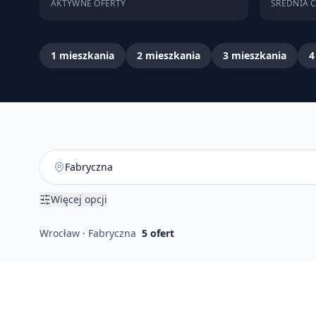
AKTYWNE OFERTY
ŚREDNIA 
1
mieszkania
2
mieszkania
3
mieszkania
4
Więcej opcji
Wrocław · Fabryczna
5
ofert