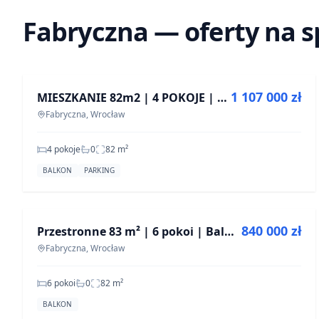
Fabryczna — oferty na 
NA SPRZEDAŻ
1 107 000 zł
MIESZKANIE 82m2 | 4 POKOJE | DOSKONAŁA INWESTYCJA | DWIE TOALETY |
Fabryczna, Wrocław
4 pokoje
0
82
m²
BALKON
PARKING
NA SPRZEDAŻ
840 000 zł
Przestronne 83 m² | 6 pokoi | Balkon | 2 piętro | Wrocław – Rogowska
Fabryczna, Wrocław
6 pokoi
0
82
m²
BALKON