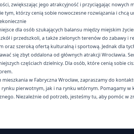
ści, zwiększając jego atrakcyjność i przyciągając nowych
e tym, którzy cenią sobie nowoczesne rozwiązania i chcą 
iekoniecznie
iejsce dla osób szukających balansu między miejskim życi
kół i przedszkoli, a także zielonych terenów do zabawy i rek
 oraz szeroką ofertą kulturalną i sportową. Jednak dla tyc
wać się zbyt oddalona od głównych atrakcji Wrocławia. Se
ejszych częściach dzielnicy. Dla osób, które cenią sobie cisz
orem.
m mieszkania w Fabryczna Wrocław, zapraszamy do kontaktu
rynku pierwotnym, jak i na rynku wtórnym. Pomagamy w ku
cznego
. Niezależnie od potrzeb, jesteśmy tu, aby pomóc w z