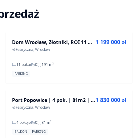
sprzedaż
NA SPRZEDAŻ
1 199 000 zł
Dom Wrocław, Złotniki, ROI 11 %, ok. 200 m2
Fabryczna, Wrocław
11 pokoi
0
191
m²
PARKING
NA SPRZEDAŻ
1 830 000 zł
Port Popowice | 4 pok. | 81m2 | Widok na park | Bez PCC
Fabryczna, Wrocław
4 pokoje
0
81
m²
BALKON
PARKING