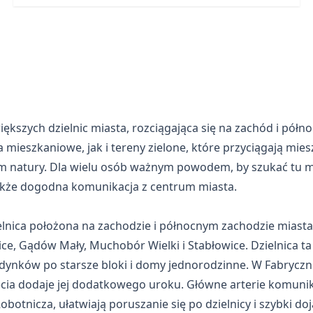
ększych dzielnic miasta, rozciągająca się na zachód i pół
 mieszkaniowe, jak i tereny zielone, które przyciągają m
 natury. Dla wielu osób ważnym powodem, by szukać tu mie
także dogodna komunikacja z centrum miasta.
lnica położona na zachodzie i północnym zachodzie miasta. 
ce, Gądów Mały, Muchobór Wielki i Stabłowice. Dzielnica t
dynków po starsze bloki i domy jednorodzinne. W Fabryczn
ia dodaje jej dodatkowego uroku. Główne arterie komunikacy
obotnicza, ułatwiają poruszanie się po dzielnicy i szybki d