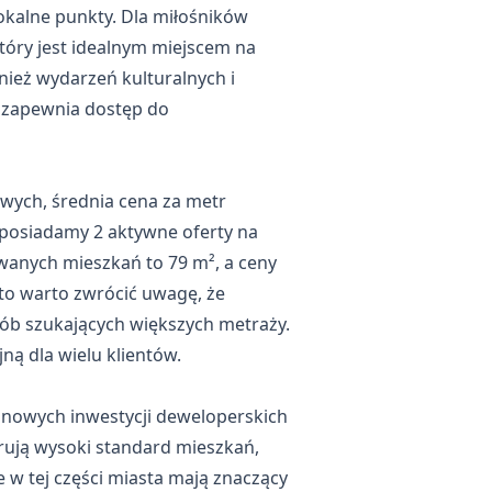
lokalne punkty. Dla miłośników
 który jest idealnym miejscem na
wnież wydarzeń kulturalnych i
y zapewnia dostęp do
ych, średnia cena za metr
e posiadamy 2 aktywne oferty na
wanych mieszkań to 79 m², a ceny
 to warto zwrócić uwagę, że
sób szukających większych metraży.
jną dla wielu klientów.
ie nowych
inwestycji deweloperskich
erują wysoki standard mieszkań,
 w tej części miasta mają znaczący