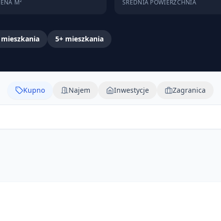
CENA M²
ŚREDNIA POWIERZCHNIA
mieszkania
5+
mieszkania
Kupno
Najem
Inwestycje
Zagranica