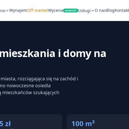
Wynajem
Off-market
Wycena
O nas
Blog
Kontak
pno
Usługi
NOWOŚĆ
mieszkania i domy na
miasta, rozciągająca się na zachód i
wno nowoczesne osiedla
ają mieszkańców szukających
5 zł
100 m²