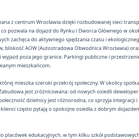
ana z centrum Wrocławia dzięki rozbudowanej sieci transp
, co pozwala na dojazd do Rynku i Dworca Głównego w oko
ych zachęca do aktywnego spędzania czasu i ekologicznego
, bliskość AOW (Autostradowa Obwodnica Wrocławia) oraz
i wyjazd poza jego granice. Parkingi publiczne i przestrzen
zowanym mieszkańcom.
 której mieszka szeroki przekrój społeczny. W okolicy spo
. Zabudowa jest zróżnicowana: od nowych osiedli deweloperskic
eczność dzielnicy jest różnorodna, co sprzyja integracji i 
klienci często pytają o spokojne osiedla z dobrym dojazd
do placówek edukacyjnych, w tym kilku szkół podstawowych 