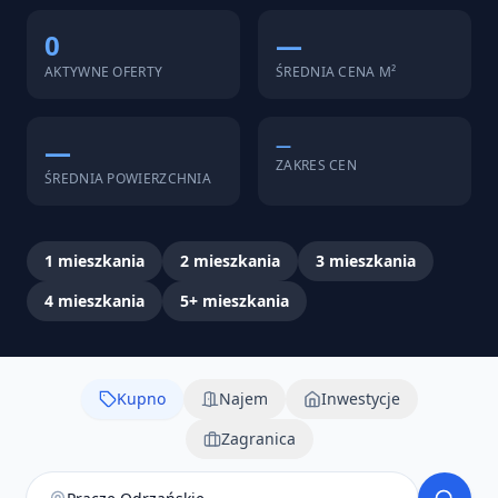
0
—
AKTYWNE OFERTY
ŚREDNIA CENA M²
—
—
ZAKRES CEN
ŚREDNIA POWIERZCHNIA
1
mieszkania
2
mieszkania
3
mieszkania
4
mieszkania
5+
mieszkania
Kupno
Najem
Inwestycje
Zagranica