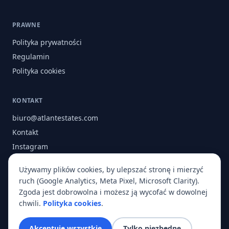
PRAWNE
Polityka prywatności
Regulamin
Polityka cookies
KONTAKT
biuro@atlantestates.com
Kontakt
Instagram
Facebook
Używamy plików cookies, by ulepszać stronę i mierzyć
O nas
ruch (Google Analytics, Meta Pixel, Microsoft Clarity).
Zgoda jest dobrowolna i możesz ją wycofać w dowolnej
chwili.
Polityka cookies
.
© 2026 Atlant Estates. Wszelkie prawa zastrzeżone.
Akceptuję wszystkie
Tylko niezbędne