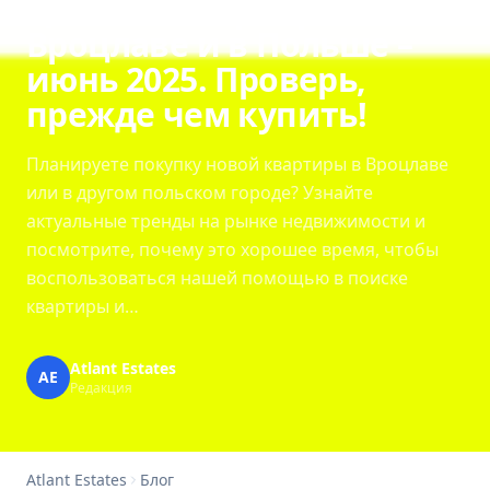
Цены на квартиры в
Вроцлаве и в Польше –
июнь 2025. Проверь,
прежде чем купить!
Планируете покупку новой квартиры в Вроцлаве
или в другом польском городе? Узнайте
актуальные тренды на рынке недвижимости и
посмотрите, почему это хорошее время, чтобы
воспользоваться нашей помощью в поиске
квартиры и…
Atlant Estates
AE
Редакция
Atlant Estates
Блог