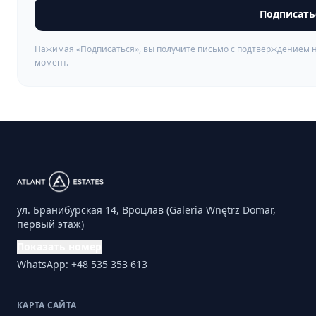
Подписать
Нажимая «Подписаться», вы получите письмо с подтверждением н
момент.
ул. Бранибурская 14, Вроцлав (Galeria Wnętrz Domar,
первый этаж)
Показать номер
WhatsApp: +48 535 353 613
КАРТА САЙТА