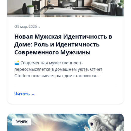
·
25 мар. 2026 г.
Новая Мужская Идентичность в
Доме: Роль и Идентичность
Современного Мужчины
🛋️ Современная мужественность
переосмысляется в домашнем уюте. Отчет
Otodom показывает, как дом становится
пространством для новых ролей и эмоций.
Откройте для себя 10 типов мужчин! 📊
Читать
→
RYNEK