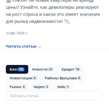
🏢 Снизят ли новые квартиры на аренду
цены? Узнайте, как девелоперы реагируют
на рост спроса и какое это имеет значение
для рынка недвижимости! 📉
·
4 авг. 2026 г.
Читать статью
→
Блог
Новости
Кредит
55
22
10
Инвестиции
Районы Вроцлава
8
8
Рынок
Najem
Кейс
4
2
1