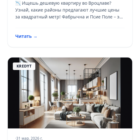
📉 Ищешь дешевую квартиру во Вроцлаве?
Узнай, какие районы предлагают лучшие цены
за квадратный метр! Фабрычна и Псие Поле – это
твои места. 🏠
Читать
→
KREDYT
·
31 мар. 2026 г.