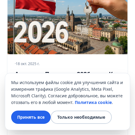
·
18 окт. 2025 г.
Аренда в Польше в 2026 году: Как
подготовиться к изменениям в
Мы используем файлы cookie для улучшения сайта и
налогах, законодательстве и
измерения трафика (Google Analytics, Meta Pixel,
Microsoft Clarity). Согласие добровольное, вы можете
ожиданиях рынка?
отозвать его в любой момент.
Политика cookie
.
Польский рынок аренды постоянно меняется.
Рост затрат, изменения в налоговом
Принять все
Только необходимые
законодательстве и растущие ожидания
арендаторов требуют от инвестирования в