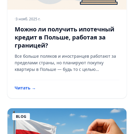
·
3 нояб. 2025 г.
Можно ли получить ипотечный
кредит в Польше, работая за
границей?
Все больше поляков и иностранцев работают за
пределами страны, но планируют покупку
квартиры в Польше — будь то с целью
инвестиций или возвращения в будущем.
Естественно, возникает вопрос: может ли
Читать
→
человек, зарабатывающий…
BLOG