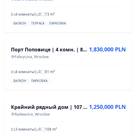
4 комнаты
0
73
m²
БАЛКОН
ТЕРРАСА
ПАРКОВКА
ПРОДАЖА
1,830,000 PLN
Порт Поповице | 4 комн. | 81м2 | Вид на парк | Без PCC
Fabryczna, Wrocław
4 комнаты
0
81
m²
БАЛКОН
ПАРКОВКА
ПРОДАЖА
1,250,000 PLN
Крайний рядный дом | 107 м² | Большой сад | Радванице под Вроцлавом
Radwanice, Wrocław
3 комнаты
0
108
m²
ПРОДАЖА