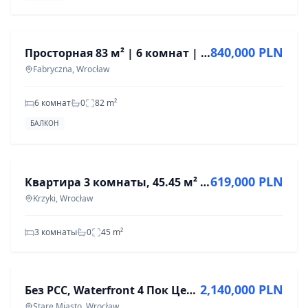
ПРОДАЖА
840,000 PLN
Просторная 83 м² | 6 комнат | Балкон | 2 этаж | Вроцлав – Роговская
Fabryczna, Wrocław
6 комнат
0
82
m²
БАЛКОН
ПРОДАЖА
619,000 PLN
Квартира 3 комнаты, 45.45 м² в Кжижках, Вроцлав
Krzyki, Wrocław
3 комнаты
0
45
m²
ПРОДАЖА
2,140,000 PLN
Без PCC, Waterfront 4 Пок Центр
Stare Miasto, Wrocław