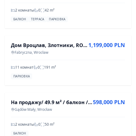
2 комнаты
0
42
m²
БАЛКОН
ТЕРРАСА
ПАРКОВКА
ПРОДАЖА
1,199,000 PLN
Дом Вроцлав, Злотники, ROI 11 %, ок. 200 м2
Fabryczna, Wrocław
11 комнат
0
191
m²
ПАРКОВКА
ПРОДАЖА
598,000 PLN
На продажу/ 49.9 м² / балкон / подвал / ул. Сzybowcowa
Gądów Mały, Wrocław
2 комнаты
0
50
m²
БАЛКОН