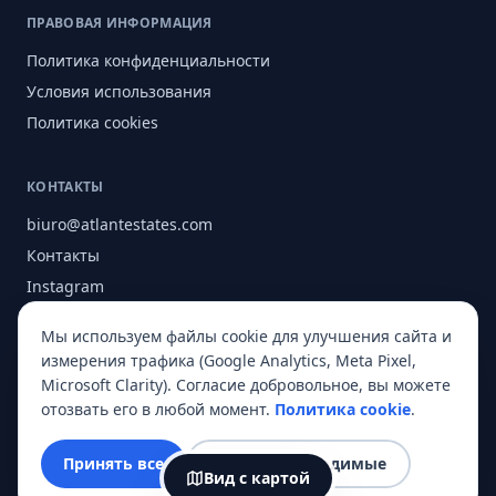
ПРАВОВАЯ ИНФОРМАЦИЯ
Политика конфиденциальности
Условия использования
Политика cookies
КОНТАКТЫ
biuro@atlantestates.com
Контакты
Instagram
Facebook
Мы используем файлы cookie для улучшения сайта и
О нас
измерения трафика (Google Analytics, Meta Pixel,
Microsoft Clarity). Согласие добровольное, вы можете
отозвать его в любой момент.
Политика cookie
.
© 2026 Atlant Estates. Все права защищены.
Принять все
Только необходимые
Вид с картой