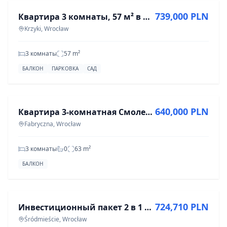
739,000 PLN
Квартира 3 комнаты, 57 м² в Кжики, Вроцлав
Krzyki, Wrocław
3 комнаты
57
m²
БАЛКОН
ПАРКОВКА
САД
ПРОДАЖА
640,000 PLN
Квартира 3-комнатная Смолец, ул. Дактиловая - 62 м²
Fabryczna, Wrocław
3 комнаты
0
63
m²
БАЛКОН
ПРОДАЖА
724,710 PLN
Инвестиционный пакет 2 в 1 | Две студии в центре
Śródmieście, Wrocław