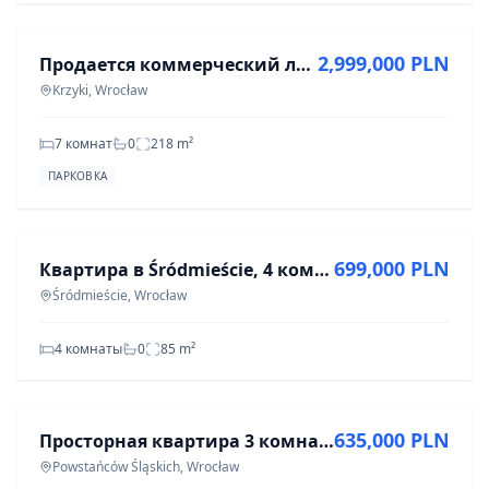
2,999,000 PLN
Продается коммерческий локал в Кжики, 7 комнат, 217,6 м²
Krzyki, Wrocław
7 комнат
0
218
m²
ПАРКОВКА
ПРОДАЖА
699,000 PLN
Квартира в Śródmieście, 4 комнаты, 85 м², ул. Ростафиньского
Śródmieście, Wrocław
4 комнаты
0
85
m²
ПРОДАЖА
635,000 PLN
Просторная квартира 3 комнаты, 58 м², ул. Wincentego Stysia, Wrocław
Powstańców Śląskich, Wrocław