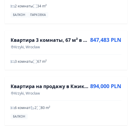
2 комнаты
34
m²
БАЛКОН
ПАРКОВКА
ПРОДАЖА
847,483 PLN
Квартира 3 комнаты, 67 м² в Кжицах, ул. Worcella
Krzyki, Wrocław
3 комнаты
67
m²
ПРОДАЖА
894,000 PLN
Квартира на продажу в Кжики, 6 комнат, 80 м²
Krzyki, Wrocław
6 комнат
2
80
m²
БАЛКОН
ПРОДАЖА