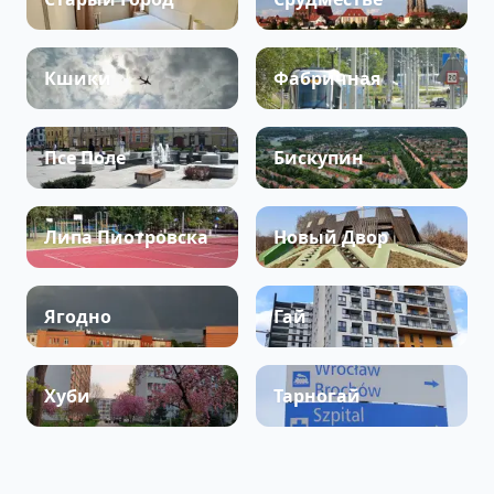
Кшики
Фабричная
Псе Поле
Бискупин
Липа Пиотровска
Новый Двор
Ягодно
Гай
Хуби
Тарногай