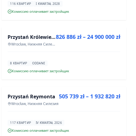
116 КВАРТИР
I KWARTAŁ 2028
Комиссию оплачивает застройщик
ПРОДАЖА
826 886 zł – 24 900 000 zł
Przystań Królewiecka III- lokale usługowe
ИНВЕСТИЦИЯ
Wrocław, Нижняя Силезия
8 КВАРТИР
ODDANE
Комиссию оплачивает застройщик
ПРОДАЖА
505 739 zł – 1 932 820 zł
Przystań Reymonta
ИНВЕСТИЦИЯ
Wrocław, Нижняя Силезия
117 КВАРТИР
IV KWARTAŁ 2026
Комиссию оплачивает застройщик