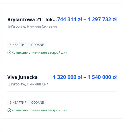
ПРОДАЖА
744 314 zł – 1 297 732 zł
Brylantowa 21 - lokale usługowe
ИНВЕСТИЦИЯ
Wrocław, Нижняя Силезия
5 КВАРТИР
ODDANE
Комиссию оплачивает застройщик
ПРОДАЖА
1 320 000 zł – 1 540 000 zł
Viva Junacka
ИНВЕСТИЦИЯ
Wrocław, Нижняя Силезия
9 КВАРТИР
ODDANE
Комиссию оплачивает застройщик
ПРОДАЖА