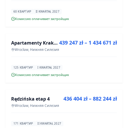
60 КВАРТИР
II KWARTAŁ 2027
Комиссию оплачивает застройщик
ПРОДАЖА
439 247 zł – 1 434 671 zł
Apartamenty Krakowska 6
ИНВЕСТИЦИЯ
Wrocław, Нижняя Силезия
125 КВАРТИР
I KWARTAŁ 2027
Комиссию оплачивает застройщик
ПРОДАЖА
436 404 zł – 882 244 zł
Rędzińska etap 4
ИНВЕСТИЦИЯ
Wrocław, Нижняя Силезия
171 КВАРТИР
II KWARTAŁ 2027