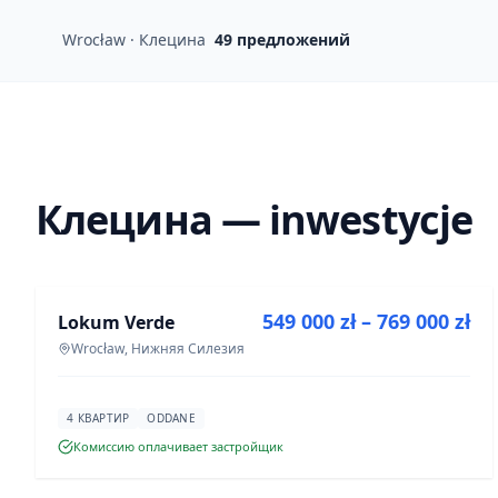
Wrocław · Клецина
49
предложений
Клецина — inwestycje
ПРОДАЖА
549 000 zł – 769 000 zł
Lokum Verde
ИНВЕСТИЦИЯ
Wrocław, Нижняя Силезия
4 КВАРТИР
ODDANE
Комиссию оплачивает застройщик
ПРОДАЖА