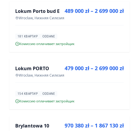
489 000 zł – 2 699 000 zł
Lokum Porto bud E
ИНВЕСТИЦИЯ
Wrocław, Нижняя Силезия
181 КВАРТИР
ODDANE
Комиссию оплачивает застройщик
ПРОДАЖА
479 000 zł – 2 699 000 zł
Lokum PORTO
ИНВЕСТИЦИЯ
Wrocław, Нижняя Силезия
154 КВАРТИР
ODDANE
Комиссию оплачивает застройщик
ПРОДАЖА
970 380 zł – 1 867 130 zł
Brylantowa 10
ИНВЕСТИЦИЯ