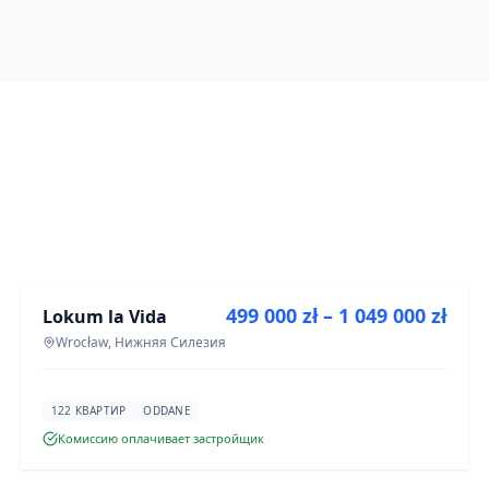
ПРОДАЖА
499 000 zł – 1 049 000 zł
Lokum la Vida
ИНВЕСТИЦИЯ
Wrocław, Нижняя Силезия
122 КВАРТИР
ODDANE
Комиссию оплачивает застройщик
ПРОДАЖА