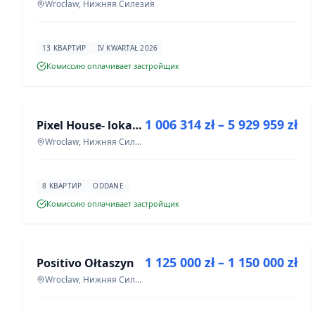
Wrocław, Нижняя Силезия
13 КВАРТИР
IV KWARTAŁ 2026
Комиссию оплачивает застройщик
ПРОДАЖА
1 006 314 zł – 5 929 959 zł
Pixel House- lokale użytkowe
ИНВЕСТИЦИЯ
Wrocław, Нижняя Силезия
8 КВАРТИР
ODDANE
Комиссию оплачивает застройщик
ПРОДАЖА
1 125 000 zł – 1 150 000 zł
Positivo Ołtaszyn
ИНВЕСТИЦИЯ
Wrocław, Нижняя Силезия