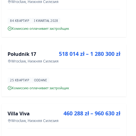
Wrocław, Нижняя Силезия
84 КВАРТИР
I KWARTAŁ 2028
Комиссию оплачивает застройщик
ПРОДАЖА
518 014 zł – 1 280 300 zł
Południk 17
ИНВЕСТИЦИЯ
Wrocław, Нижняя Силезия
25 КВАРТИР
ODDANE
Комиссию оплачивает застройщик
ПРОДАЖА
460 288 zł – 960 630 zł
Villa Viva
ИНВЕСТИЦИЯ
Wrocław, Нижняя Силезия