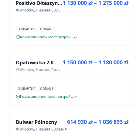
1 130 000 zł – 1 275 000 zł
Positivo Ołtaszyn - mieszkania wykończone pod klucz
ИНВЕСТИЦИЯ
Wrocław, Нижняя Силезия
3 КВАРТИР
ODDANE
Комиссию оплачивает застройщик
ПРОДАЖА
1 150 000 zł – 1 180 000 zł
Opatowicka 2.0
ИНВЕСТИЦИЯ
Wrocław, Нижняя Силезия
3 КВАРТИР
ODDANE
Комиссию оплачивает застройщик
ПРОДАЖА
614 930 zł – 1 036 893 zł
Bulwar Północny
ИНВЕСТИЦИЯ
Wrocław, Нижняя Силезия