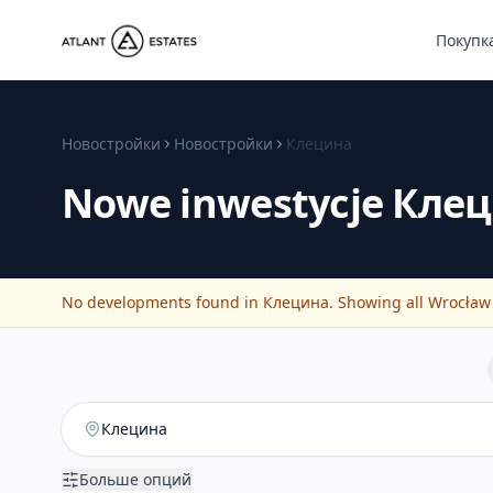
Покупк
Новостройки
Новостройки
Клецина
Nowe inwestycje
Клец
No developments found in Клецина. Showing all Wrocław d
Больше опций