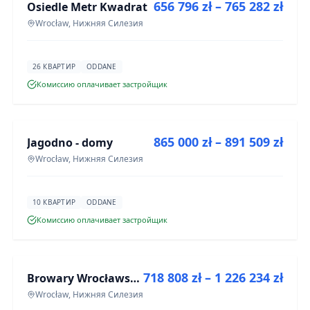
656 796 zł – 765 282 zł
Osiedle Metr Kwadrat
ИНВЕСТИЦИЯ
Wrocław, Нижняя Силезия
26 КВАРТИР
ODDANE
Комиссию оплачивает застройщик
ПРОДАЖА
865 000 zł – 891 509 zł
Jagodno - domy
ИНВЕСТИЦИЯ
Wrocław, Нижняя Силезия
10 КВАРТИР
ODDANE
Комиссию оплачивает застройщик
ПРОДАЖА
718 808 zł – 1 226 234 zł
Browary Wrocławskie bud BR1, BR2
ИНВЕСТИЦИЯ
Wrocław, Нижняя Силезия