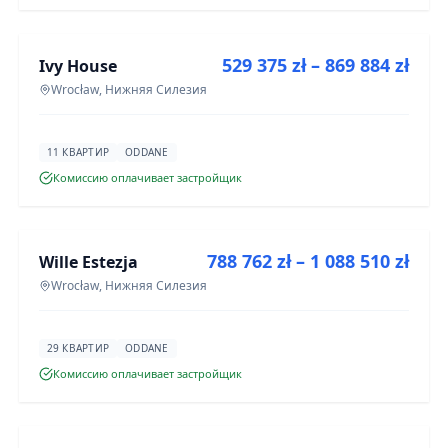
ПРОДАЖА
529 375 zł – 869 884 zł
Ivy House
ИНВЕСТИЦИЯ
Wrocław, Нижняя Силезия
11 КВАРТИР
ODDANE
Комиссию оплачивает застройщик
ПРОДАЖА
788 762 zł – 1 088 510 zł
Wille Estezja
ИНВЕСТИЦИЯ
Wrocław, Нижняя Силезия
29 КВАРТИР
ODDANE
Комиссию оплачивает застройщик
ПРОДАЖА