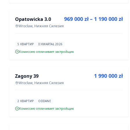
ПРОДАЖА
969 000 zł – 1 190 000 zł
Opatowicka 3.0
ИНВЕСТИЦИЯ
Wrocław, Нижняя Силезия
5 КВАРТИР
II KWARTAŁ 2026
Комиссию оплачивает застройщик
ПРОДАЖА
1 990 000 zł
Zagony 39
ИНВЕСТИЦИЯ
Wrocław, Нижняя Силезия
2 КВАРТИР
ODDANE
Комиссию оплачивает застройщик
ПРОДАЖА