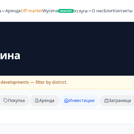
Аренда
Off-market
Wycena
О нас
Блог
Контакты
а
Услуги
NOWOŚĆ
ина
evelopments — filter by district.
Покупка
Аренда
Инвестиции
Заграница