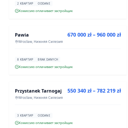
2 КВАРТИР
ODDANE
Комиссию оплачивает застройщик
ПРОДАЖА
670 000 zł – 960 000 zł
Pawia
ИНВЕСТИЦИЯ
Wrocław, Нижняя Силезия
8 КВАРТИР
BRAK DANYCH
Комиссию оплачивает застройщик
ПРОДАЖА
550 340 zł – 782 219 zł
Przystanek Tarnogaj
ИНВЕСТИЦИЯ
Wrocław, Нижняя Силезия
3 КВАРТИР
ODDANE
Комиссию оплачивает застройщик