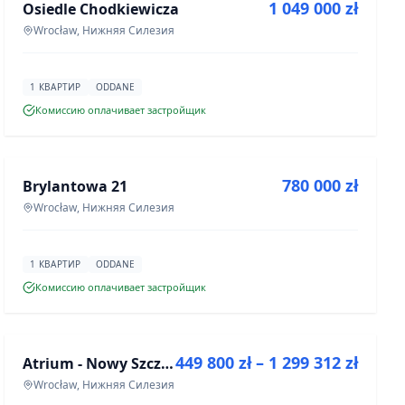
1 049 000 zł
Osiedle Chodkiewicza
ИНВЕСТИЦИЯ
Wrocław, Нижняя Силезия
1 КВАРТИР
ODDANE
Комиссию оплачивает застройщик
ПРОДАЖА
780 000 zł
Brylantowa 21
ИНВЕСТИЦИЯ
Wrocław, Нижняя Силезия
1 КВАРТИР
ODDANE
Комиссию оплачивает застройщик
ПРОДАЖА
449 800 zł – 1 299 312 zł
Atrium - Nowy Szczepin
ИНВЕСТИЦИЯ
Wrocław, Нижняя Силезия