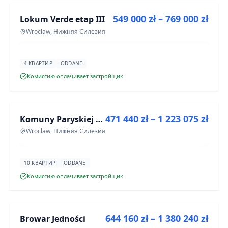
549 000 zł – 769 000 zł
Lokum Verde etap III
ИНВЕСТИЦИЯ
Wrocław, Нижняя Силезия
4 КВАРТИР
ODDANE
Комиссию оплачивает застройщик
ПРОДАЖА
471 440 zł – 1 223 075 zł
Komuny Paryskiej 19a
ИНВЕСТИЦИЯ
Wrocław, Нижняя Силезия
10 КВАРТИР
ODDANE
Комиссию оплачивает застройщик
ПРОДАЖА
644 160 zł – 1 380 240 zł
Browar Jedności
ИНВЕСТИЦИЯ