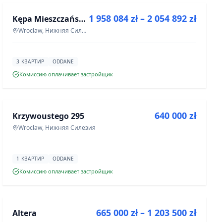
1 958 084 zł – 2 054 892 zł
Kępa Mieszczańska - lokale użytkowe
ИНВЕСТИЦИЯ
Wrocław, Нижняя Силезия
3 КВАРТИР
ODDANE
Комиссию оплачивает застройщик
ПРОДАЖА
640 000 zł
Krzywoustego 295
ИНВЕСТИЦИЯ
Wrocław, Нижняя Силезия
1 КВАРТИР
ODDANE
Комиссию оплачивает застройщик
ПРОДАЖА
665 000 zł – 1 203 500 zł
Altera
ИНВЕСТИЦИЯ