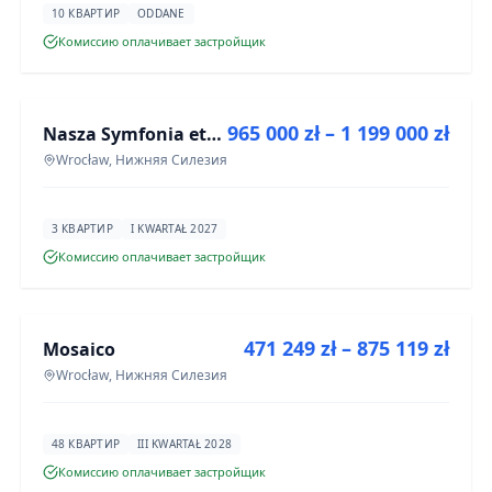
10 КВАРТИР
ODDANE
Комиссию оплачивает застройщик
ПРОДАЖА
965 000 zł – 1 199 000 zł
Nasza Symfonia etap III
ИНВЕСТИЦИЯ
Wrocław, Нижняя Силезия
3 КВАРТИР
I KWARTAŁ 2027
Комиссию оплачивает застройщик
ПРОДАЖА
471 249 zł – 875 119 zł
Mosaico
ИНВЕСТИЦИЯ
Wrocław, Нижняя Силезия
48 КВАРТИР
III KWARTAŁ 2028
Комиссию оплачивает застройщик