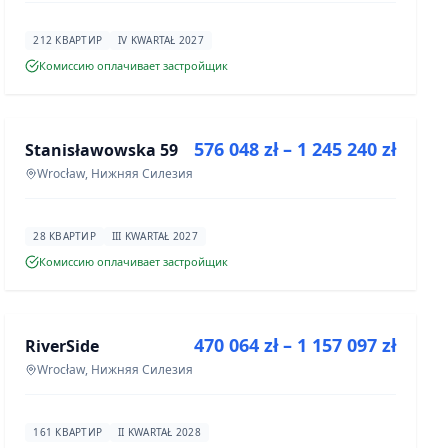
212 КВАРТИР
IV KWARTAŁ 2027
Комиссию оплачивает застройщик
ПРОДАЖА
576 048 zł – 1 245 240 zł
Stanisławowska 59
ИНВЕСТИЦИЯ
Wrocław, Нижняя Силезия
28 КВАРТИР
III KWARTAŁ 2027
Комиссию оплачивает застройщик
ПРОДАЖА
470 064 zł – 1 157 097 zł
RiverSide
ИНВЕСТИЦИЯ
Wrocław, Нижняя Силезия
161 КВАРТИР
II KWARTAŁ 2028