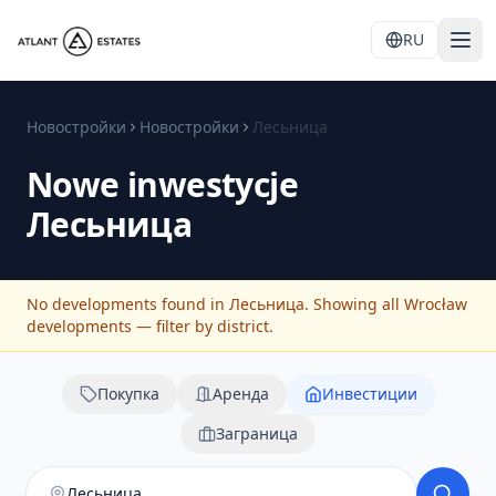
RU
Новостройки
Новостройки
Лесьница
Nowe inwestycje
Лесьница
No developments found in Лесьница. Showing all Wrocław
developments — filter by district.
Покупка
Аренда
Инвестиции
Заграница