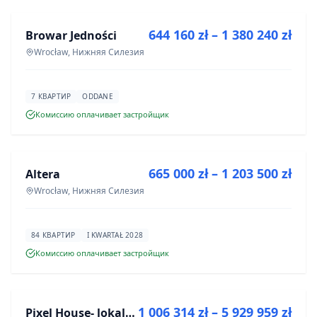
644 160 zł – 1 380 240 zł
Browar Jedności
ИНВЕСТИЦИЯ
Wrocław, Нижняя Силезия
7 КВАРТИР
ODDANE
Комиссию оплачивает застройщик
ПРОДАЖА
665 000 zł – 1 203 500 zł
Altera
ИНВЕСТИЦИЯ
Wrocław, Нижняя Силезия
84 КВАРТИР
I KWARTAŁ 2028
Комиссию оплачивает застройщик
ПРОДАЖА
1 006 314 zł – 5 929 959 zł
Pixel House- lokale użytkowe
ИНВЕСТИЦИЯ