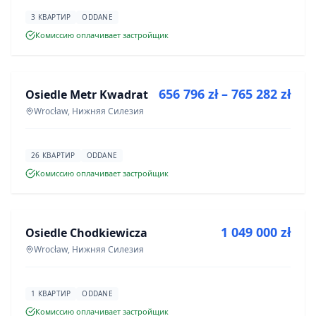
3 КВАРТИР
ODDANE
Комиссию оплачивает застройщик
ПРОДАЖА
656 796 zł – 765 282 zł
Osiedle Metr Kwadrat
ИНВЕСТИЦИЯ
Wrocław, Нижняя Силезия
26 КВАРТИР
ODDANE
Комиссию оплачивает застройщик
ПРОДАЖА
1 049 000 zł
Osiedle Chodkiewicza
ИНВЕСТИЦИЯ
Wrocław, Нижняя Силезия
1 КВАРТИР
ODDANE
Комиссию оплачивает застройщик