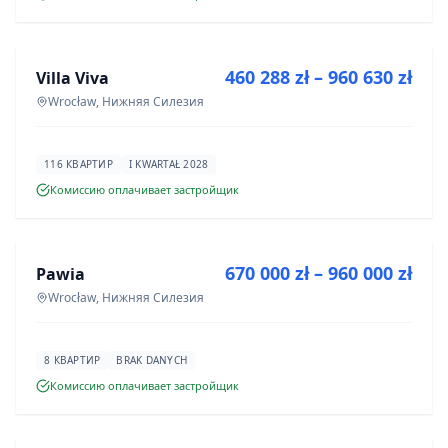
ПРОДАЖА
460 288 zł – 960 630 zł
Villa Viva
ИНВЕСТИЦИЯ
Wrocław, Нижняя Силезия
116 КВАРТИР
I KWARTAŁ 2028
Комиссию оплачивает застройщик
ПРОДАЖА
670 000 zł – 960 000 zł
Pawia
ИНВЕСТИЦИЯ
Wrocław, Нижняя Силезия
8 КВАРТИР
BRAK DANYCH
Комиссию оплачивает застройщик
ПРОДАЖА