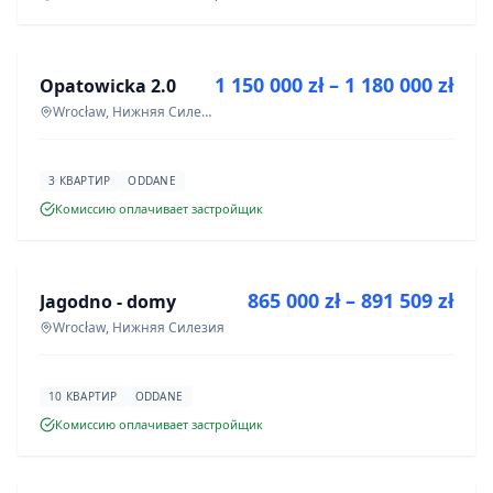
ПРОДАЖА
1 150 000 zł – 1 180 000 zł
Opatowicka 2.0
ИНВЕСТИЦИЯ
Wrocław, Нижняя Силезия
3 КВАРТИР
ODDANE
Комиссию оплачивает застройщик
ПРОДАЖА
865 000 zł – 891 509 zł
Jagodno - domy
ИНВЕСТИЦИЯ
Wrocław, Нижняя Силезия
10 КВАРТИР
ODDANE
Комиссию оплачивает застройщик
ПРОДАЖА