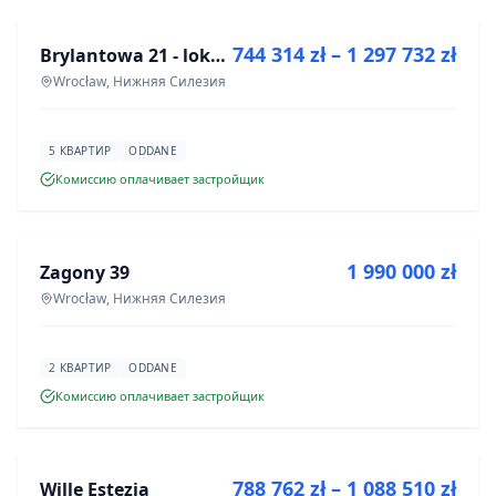
744 314 zł – 1 297 732 zł
Brylantowa 21 - lokale usługowe
ИНВЕСТИЦИЯ
Wrocław, Нижняя Силезия
5 КВАРТИР
ODDANE
Комиссию оплачивает застройщик
ПРОДАЖА
1 990 000 zł
Zagony 39
ИНВЕСТИЦИЯ
Wrocław, Нижняя Силезия
2 КВАРТИР
ODDANE
Комиссию оплачивает застройщик
ПРОДАЖА
788 762 zł – 1 088 510 zł
Wille Estezja
ИНВЕСТИЦИЯ