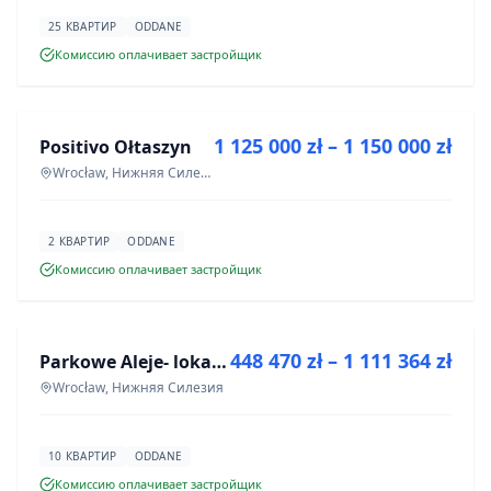
25 КВАРТИР
ODDANE
Комиссию оплачивает застройщик
ПРОДАЖА
1 125 000 zł – 1 150 000 zł
Positivo Ołtaszyn
ИНВЕСТИЦИЯ
Wrocław, Нижняя Силезия
2 КВАРТИР
ODDANE
Комиссию оплачивает застройщик
ПРОДАЖА
448 470 zł – 1 111 364 zł
Parkowe Aleje- lokale usługowe
ИНВЕСТИЦИЯ
Wrocław, Нижняя Силезия
10 КВАРТИР
ODDANE
Комиссию оплачивает застройщик