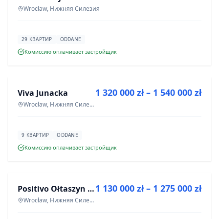
Wrocław, Нижняя Силезия
29 КВАРТИР
ODDANE
Комиссию оплачивает застройщик
ПРОДАЖА
1 320 000 zł – 1 540 000 zł
Viva Junacka
ИНВЕСТИЦИЯ
Wrocław, Нижняя Силезия
9 КВАРТИР
ODDANE
Комиссию оплачивает застройщик
ПРОДАЖА
1 130 000 zł – 1 275 000 zł
Positivo Ołtaszyn - mieszkania wykończone pod klucz
ИНВЕСТИЦИЯ
Wrocław, Нижняя Силезия