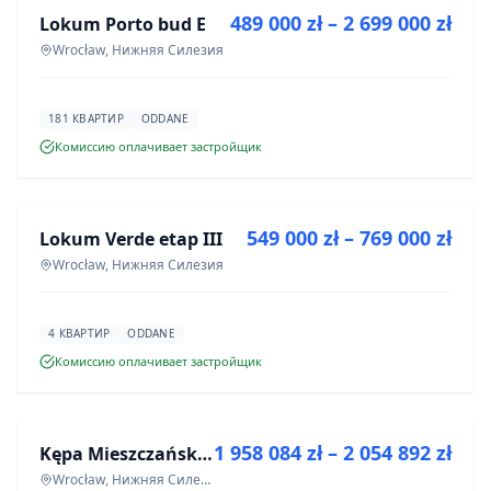
489 000 zł – 2 699 000 zł
Lokum Porto bud E
ИНВЕСТИЦИЯ
Wrocław, Нижняя Силезия
181 КВАРТИР
ODDANE
Комиссию оплачивает застройщик
ПРОДАЖА
549 000 zł – 769 000 zł
Lokum Verde etap III
ИНВЕСТИЦИЯ
Wrocław, Нижняя Силезия
4 КВАРТИР
ODDANE
Комиссию оплачивает застройщик
ПРОДАЖА
1 958 084 zł – 2 054 892 zł
Kępa Mieszczańska - lokale użytkowe
ИНВЕСТИЦИЯ
Wrocław, Нижняя Силезия