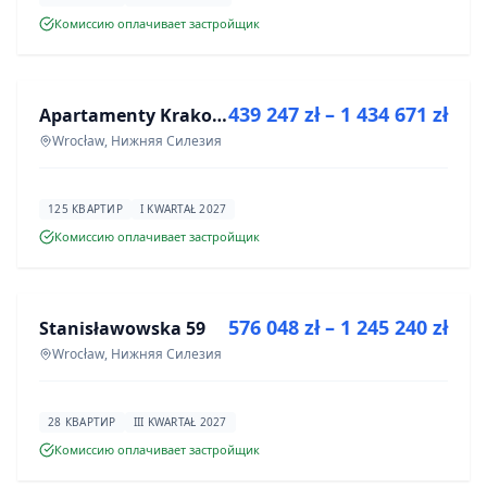
Комиссию оплачивает застройщик
ПРОДАЖА
439 247 zł – 1 434 671 zł
Apartamenty Krakowska 6
ИНВЕСТИЦИЯ
Wrocław, Нижняя Силезия
125 КВАРТИР
I KWARTAŁ 2027
Комиссию оплачивает застройщик
ПРОДАЖА
576 048 zł – 1 245 240 zł
Stanisławowska 59
ИНВЕСТИЦИЯ
Wrocław, Нижняя Силезия
28 КВАРТИР
III KWARTAŁ 2027
Комиссию оплачивает застройщик
ПРОДАЖА