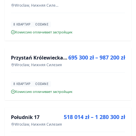
Wrocław, Нижняя Силезия
8 КВАРТИР
ODDANE
Комиссию оплачивает застройщик
ПРОДАЖА
695 300 zł – 987 200 zł
Przystań Królewiecka III
ИНВЕСТИЦИЯ
Wrocław, Нижняя Силезия
8 КВАРТИР
ODDANE
Комиссию оплачивает застройщик
ПРОДАЖА
518 014 zł – 1 280 300 zł
Południk 17
ИНВЕСТИЦИЯ
Wrocław, Нижняя Силезия