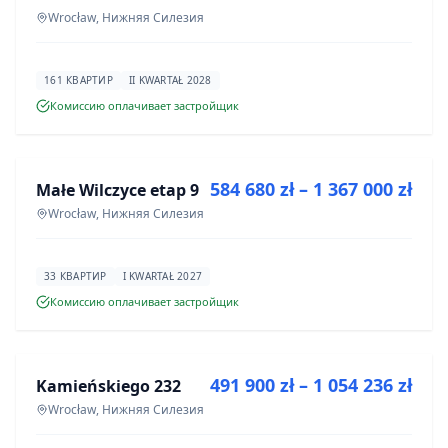
Wrocław, Нижняя Силезия
161 КВАРТИР
II KWARTAŁ 2028
Комиссию оплачивает застройщик
ПРОДАЖА
584 680 zł – 1 367 000 zł
Małe Wilczyce etap 9
ИНВЕСТИЦИЯ
Wrocław, Нижняя Силезия
33 КВАРТИР
I KWARTAŁ 2027
Комиссию оплачивает застройщик
ПРОДАЖА
491 900 zł – 1 054 236 zł
Kamieńskiego 232
ИНВЕСТИЦИЯ
Wrocław, Нижняя Силезия