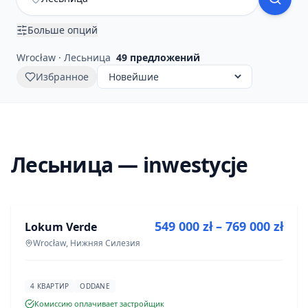
Больше опций
Wrocław · Лесьница
49
предложений
Избранное
Лесьница — inwestycje
ПРОДАЖА
549 000 zł – 769 000 zł
Lokum Verde
ИНВЕСТИЦИЯ
Wrocław, Нижняя Силезия
4 КВАРТИР
ODDANE
Комиссию оплачивает застройщик