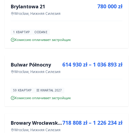
780 000 zł
Brylantowa 21
ИНВЕСТИЦИЯ
Wrocław, Нижняя Силезия
1 КВАРТИР
ODDANE
Комиссию оплачивает застройщик
ПРОДАЖА
614 930 zł – 1 036 893 zł
Bulwar Północny
ИНВЕСТИЦИЯ
Wrocław, Нижняя Силезия
59 КВАРТИР
III KWARTAŁ 2027
Комиссию оплачивает застройщик
ПРОДАЖА
718 808 zł – 1 226 234 zł
Browary Wrocławskie bud BR1, BR2
ИНВЕСТИЦИЯ
Wrocław, Нижняя Силезия