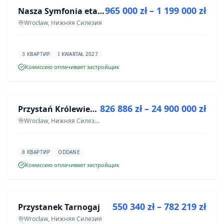
965 000 zł – 1 199 000 zł
Nasza Symfonia etap III
ИНВЕСТИЦИЯ
Wrocław, Нижняя Силезия
3 КВАРТИР
I KWARTAŁ 2027
Комиссию оплачивает застройщик
ПРОДАЖА
826 886 zł – 24 900 000 zł
Przystań Królewiecka III- lokale usługowe
ИНВЕСТИЦИЯ
Wrocław, Нижняя Силезия
8 КВАРТИР
ODDANE
Комиссию оплачивает застройщик
ПРОДАЖА
550 340 zł – 782 219 zł
Przystanek Tarnogaj
ИНВЕСТИЦИЯ
Wrocław, Нижняя Силезия