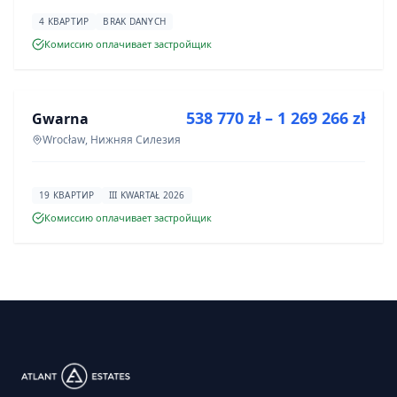
4 КВАРТИР
BRAK DANYCH
Комиссию оплачивает застройщик
ПРОДАЖА
538 770 zł – 1 269 266 zł
Gwarna
ИНВЕСТИЦИЯ
Wrocław, Нижняя Силезия
19 КВАРТИР
III KWARTAŁ 2026
Комиссию оплачивает застройщик