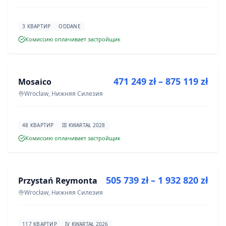
3 КВАРТИР
ODDANE
Комиссию оплачивает застройщик
ПРОДАЖА
471 249 zł – 875 119 zł
Mosaico
ИНВЕСТИЦИЯ
Wrocław, Нижняя Силезия
48 КВАРТИР
III KWARTAŁ 2028
Комиссию оплачивает застройщик
ПРОДАЖА
505 739 zł – 1 932 820 zł
Przystań Reymonta
ИНВЕСТИЦИЯ
Wrocław, Нижняя Силезия
117 КВАРТИР
IV KWARTAŁ 2026