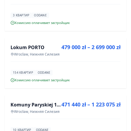
3 КВАРТИР
ODDANE
Комиссию оплачивает застройщик
ПРОДАЖА
479 000 zł – 2 699 000 zł
Lokum PORTO
ИНВЕСТИЦИЯ
Wrocław, Нижняя Силезия
154 КВАРТИР
ODDANE
Комиссию оплачивает застройщик
ПРОДАЖА
471 440 zł – 1 223 075 zł
Komuny Paryskiej 19a
ИНВЕСТИЦИЯ
Wrocław, Нижняя Силезия
10 КВАРТИР
ODDANE