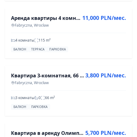
11,000 PLN/мес.
Аренда квартиры 4 комнаты, 115 м², Фабричная, Вроцлав
Fabryczna, Wrocław
4 комнаты
115
m²
БАЛКОН
ТЕРРАСА
ПАРКОВКА
АРЕНДА
3,800 PLN/мес.
Квартира 3-комнатная, 66 м2 | высокий стандарт | гардероб | парковка | кладовка
Fabryczna, Wrocław
3 комнаты
0
66
m²
БАЛКОН
ПАРКОВКА
АРЕНДА
5,700 PLN/мес.
Квартира в аренду Олимпия Порт Вроцлав Фабричная