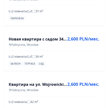
2 комнаты
0
37
m²
ПАРКОВКА
АРЕНДА
2,600 PLN/мес.
Новая квартира с садом 34 м² | Первый аренда |
Fabryczna, Wrocław
2 комнаты
0
34
m²
БАЛКОН
ТЕРРАСА
САД
АРЕНДА
2,600 PLN/мес.
Квартира на ул. Wojrowickiej, Фабричная, 2 комнаты, 42 м²
Fabryczna, Wrocław
2 комнаты
42
m²
АРЕНДА