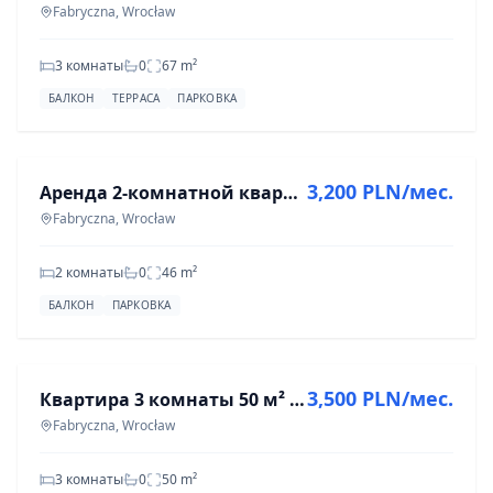
Fabryczna, Wrocław
3 комнаты
0
67
m²
БАЛКОН
ТЕРРАСА
ПАРКОВКА
АРЕНДА
3,200 PLN/мес.
Аренда 2-комнатной квартиры 46 м² в Фабрычной, Вроцлав
Fabryczna, Wrocław
2 комнаты
0
46
m²
БАЛКОН
ПАРКОВКА
АРЕНДА
3,500 PLN/мес.
Квартира 3 комнаты 50 м² в Фабрычной, ул. Сzybowcowa
Fabryczna, Wrocław
3 комнаты
0
50
m²