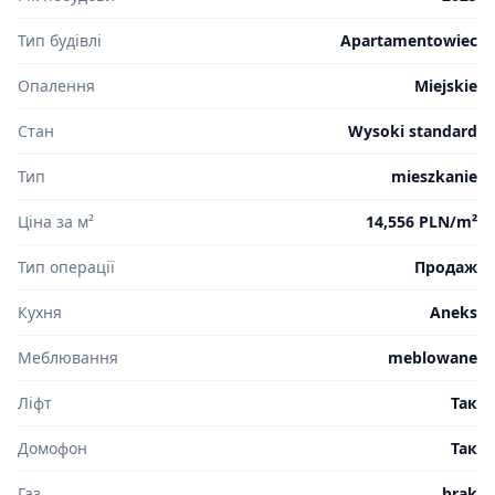
Тип будівлі
Apartamentowiec
Опалення
Miejskie
Стан
Wysoki standard
Тип
mieszkanie
Ціна за м²
14,556 PLN/m²
Тип операції
Продаж
Кухня
Aneks
Меблювання
meblowane
Ліфт
Так
Домофон
Так
Газ
brak