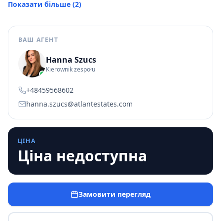
Показати більше
(
2
)
ВАШ АГЕНТ
Hanna Szucs
Kierownik zespołu
+48459568602
hanna.szucs@atlantestates.com
ЦІНА
Ціна недоступна
Замовити перегляд