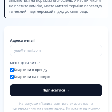
з’являються на порталах оголошень. У нас ви ніколи
не платите комісію, маєте миттєві терміни перегляду
та чесний, партнерський підхід до співпраці.
Адреса e-mail
МЕНЕ ЦІКАВИТЬ:
Квартири в оренду
Квартири на продаж
Підписатися →
Натиснувши «Підписатися», ви отримаєте лист із
підтвердженням на вказану адресу. Ви можете відписатися