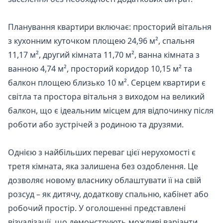
Планування квартири включає: просторий вітальня 
з кухонним куточком площею 24,96 м², спальня 
11,17 м², другий кімната 11,70 м², ванна кімната з 
ванною 4,74 м², просторий коридор 10,15 м² та 
балкон площею близько 10 м². Серцем квартири є 
світла та простора вітальня з виходом на великий 
балкон, що є ідеальним місцем для відпочинку після 
роботи або зустрічей з родиною та друзями.

Однією з найбільших переваг цієї нерухомості є 
третя кімната, яка залишена без оздоблення. Це 
дозволяє новому власнику облаштувати її на свій 
розсуд – як дитячу, додаткову спальню, кабінет або 
робочий простір. У оголошенні представлені 
візуалізації, що демонструють можливі варіанти 