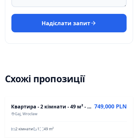
Надіслати запит
Схожі пропозиції
ПРОДАЖ
749,000 PLN
Квартира - 2 кімнати - 49 м² - вул. Клодзька Вроцлав Гай
Gaj, Wrocław
2 кімнати
1
49
m²
ПРОДАЖ