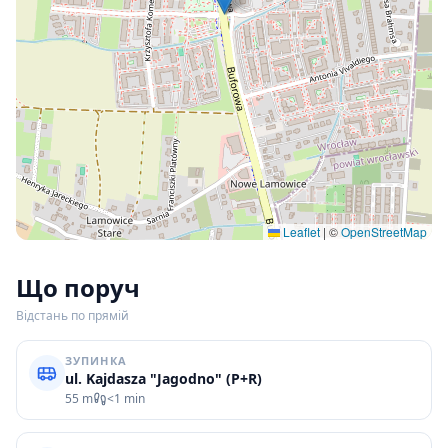
Leaflet
|
©
OpenStreetMap
Що поруч
Відстань по прямій
ЗУПИНКА
ul. Kajdasza "Jagodno" (P+R)
55 m
<1 min