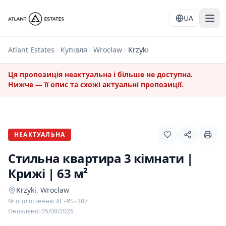
UA
Atlant Estates
Купівля
Wrocław
Krzyki
Ця пропозиція неактуальна і більше не доступна.
Нижче — її опис та схожі актуальні пропозиції.
НЕАКТУАЛЬНА
Стильна квартира 3 кімнати |
Крижі | 63 м²
Krzyki, Wrocław
№ оголошення
:
AE-MS-307
Оновлено
:
05/08/2026