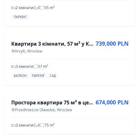
2 кімнати
0
55
m²
ПАРКІНГ
ПРОДАЖ
739,000 PLN
Квартира 3 кімнати, 57 м² у Кжижках, Вроцлав
Krzyki, Wrocław
3 кімнати
57
m²
БАЛКОН
ПАРКІНГ
САД
ПРОДАЖ
674,000 PLN
Простора квартира 75 м² в центрі, ідеальна для інвестицій
Przedmieście Oławskie, Wrocław
3 кімнати
0
75
m²