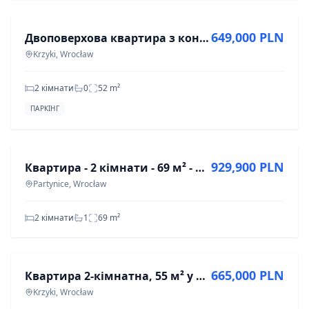
649,000 PLN
Двоповерхова квартира з кондиціонером та гаражем
Krzyki, Wrocław
2 кімнати
0
52
m²
ПАРКІНГ
ПРОДАЖ
929,900 PLN
Квартира - 2 кімнати - 69 м² - вул. Zwycięska Wrocław Partynice
Partynice, Wrocław
2 кімнати
1
69
m²
ПРОДАЖ
665,000 PLN
Квартира 2-кімнатна, 55 м² у Кжижках, Вроцлав
Krzyki, Wrocław