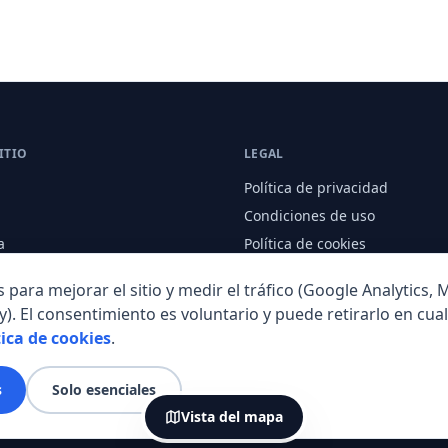
ITIO
LEGAL
Política de privacidad
Condiciones de uso
a
Política de cookies
nal
ara mejorar el sitio y medir el tráfico (Google Analytics, M
y). El consentimiento es voluntario y puede retirarlo en cua
tica de cookies
.
s
Solo esenciales
Vista del mapa