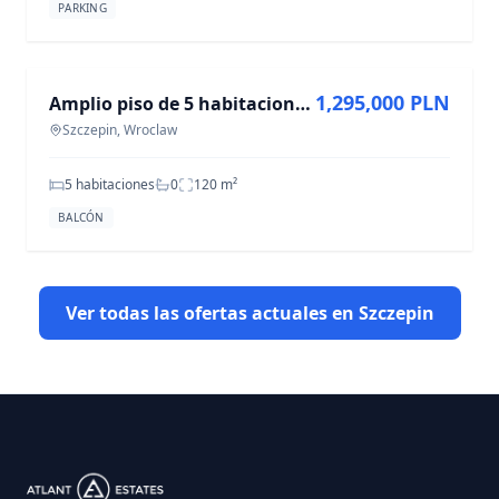
PARKING
EN VENTA
1,295,000 PLN
Amplio piso de 5 habitaciones en Szczepin, 120 m²
Szczepin, Wroclaw
5 habitaciones
0
120
m²
BALCÓN
Ver todas las ofertas actuales en Szczepin