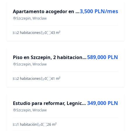
3,500 PLN/mes
Apartamento acogedor en el centro de la ciudad | 2 hab. | Cocina independiente
Szczepin, Wroclaw
2 habitaciones
0
43
m²
EN VENTA
589,000 PLN
Piso en Szczepin, 2 habitaciones, 41 m², listo para habitar
Szczepin, Wroclaw
2 habitaciones
0
41
m²
EN VENTA
349,000 PLN
Estudio para reformar, Legnicka, Wrocław - 349 000 PLN
Szczepin, Wroclaw
1 habitación
0
26
m²