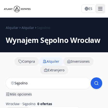
ES
Alquilar
Alquilar
Sępolno
Wynajem
Sępolno
Wrocław
Compra
Alquiler
Inversiones
Extranjero
Más opciones
Wrocław · Sępolno
0
ofertas