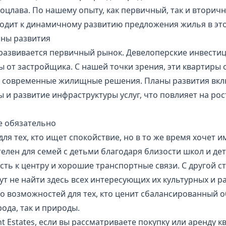
оцлава. По нашему опыту, как первичный, так и втори
водит к динамичному развитию предложения жилья в эт
аны развития
 развивается первичный рынок. Девелоперские инвести
 от застройщика. С нашей точки зрения, эти квартиры
х современные жилищные решения. Планы развития вк
ы и развитие инфраструктуры услуг, что повлияет на ро
не обязательно
ля тех, кто ищет спокойствие, но в то же время хочет и
елен для семей с детьми благодаря близости школ и дет
ть к центру и хорошие транспортные связи. С другой 
гут не найти здесь всех интересующих их культурных и 
о возможностей для тех, кто ценит сбалансированный о
ода, так и природы.
nt Estates, если вы рассматриваете покупку или аренду 