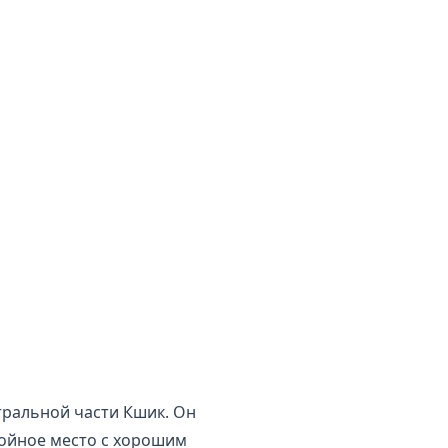
тральной части Кшик. Он
койное место с хорошим