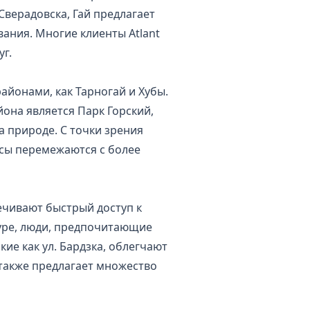
 Сверадовска, Гай предлагает
ания. Многие клиенты Atlant
уг.
районами, как Тарногай и Хубы.
йона является Парк Горский,
а природе. С точки зрения
ксы перемежаются с более
ечивают быстрый доступ к
туре, люди, предпочитающие
кие как ул. Бардзка, облегчают
 также предлагает множество