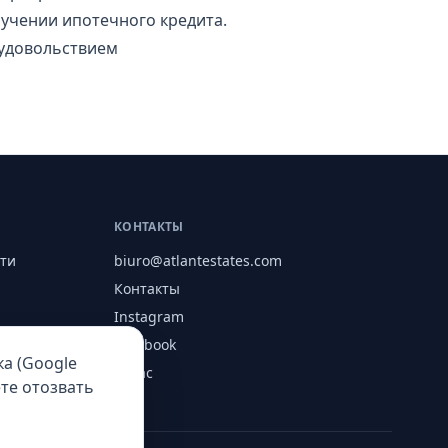
лучении ипотечного кредита.
с удовольствием
КОНТАКТЫ
ти
biuro@atlantestates.com
Контакты
Instagram
Facebook
а (Google
О нас
ете отозвать