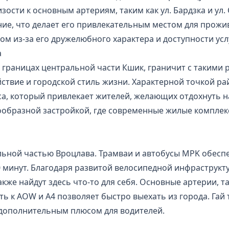
зости к основным артериям, таким как ул. Бардзка и ул.
е, что делает его привлекательным местом для прожив
ом из-за его дружелюбного характера и доступности усл
а
в границах центральной части Кшик, граничит с такими 
йствие и городской стиль жизни. Характерной точкой ра
са, который привлекает жителей, желающих отдохнуть н
нообразной застройкой, где современные жилые компле
альной частью Вроцлава. Трамваи и автобусы MPK обесп
30 минут. Благодаря развитой велосипедной инфраструк
кже найдут здесь что-то для себя. Основные артерии, та
ть к AOW и A4 позволяет быстро выехать из города. Гай
 дополнительным плюсом для водителей.