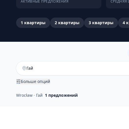
АКТИВНЫЕ ПРЕДЛОЖЕНИЯ
СРЕДНЯЯ 
1
квартиры
2
квартиры
3
квартиры
4
к
Больше опций
Wrocław · Гай
1
предложений