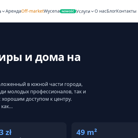
Аренда
Off-market
Wycena
О нас
Блог
Контакты
а
Услуги
NOWOŚĆ
иры и дома на
оложенный в южной части города,
еди молодых профессионалов, так и
с хорошим доступом к центру.
 как…
3 zł
49 m²