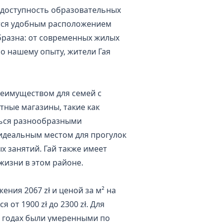
 доступность образовательных
ются удобным расположением
бразна: от современных жилых
По нашему опыту, жители Гая
реимуществом для семей с
тные магазины, такие как
аться разнообразными
 идеальным местом для прогулок
 занятий. Гай также имеет
изни в этом районе.
ения 2067 zł и ценой за м² на
от 1900 zł до 2300 zł. Для
6 годах были умеренными по