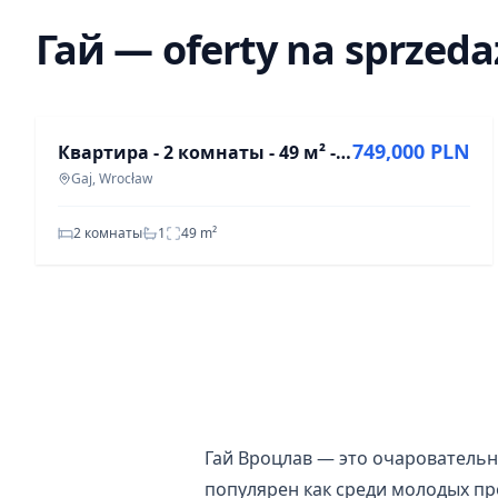
Гай — oferty na sprzeda
ПРОДАЖА
749,000 PLN
Квартира - 2 комнаты - 49 м² - ул. Клодзка Вроцлав Гай
Gaj, Wrocław
2 комнаты
1
49
m²
Гай Вроцлав — это очаровательн
популярен как среди молодых пр