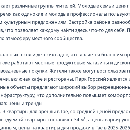
екает различные группы жителей. Молодые семьи ценят
о время как одинокие и молодые профессионалы пользу
ым культурным предложениям. Застройка района разноо
, что позволяет каждому найти здесь что-то для себя. 
ую атмосферу местного сообщества.
чальных школ и детских садов, что является большим п
акже работают местные продуктовые магазины и дискон
 повседневные покупки. Жители также могут воспользов
и, включая кафе и рестораны. Парк Горский является
вные объекты предлагают широкий выбор рекреационных
нфраструктуру, что дополнительно повышает комфорт ж
ав: цены и тренды
 3 квартиры для аренды в Гае, со средней ценой предлож
ендуемой квартиры составляет 34 м², а цены варьируются 
анным, цены на квартиры для продажи в Гае в 2025-202