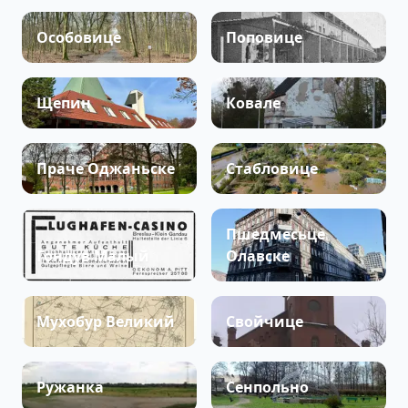
Особовице
Поповице
Щепин
Ковале
Праче Оджаньске
Стабловице
Пшедмесьце
Гондув Малый
Олавске
Мухобур Великий
Свойчице
Ружанка
Сенпольно