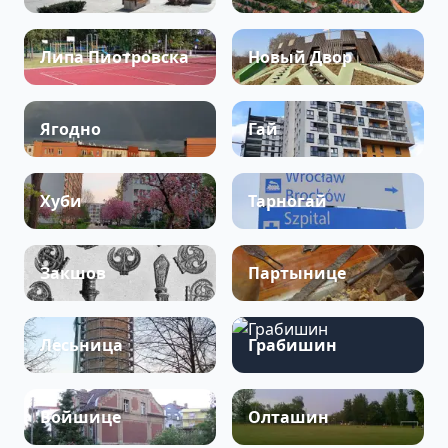
Липа Пиотровска
Новый Двор
Ягодно
Гай
Хуби
Тарногай
Закшов
Партынице
Лесьница
Грабишин
Войшице
Олташин