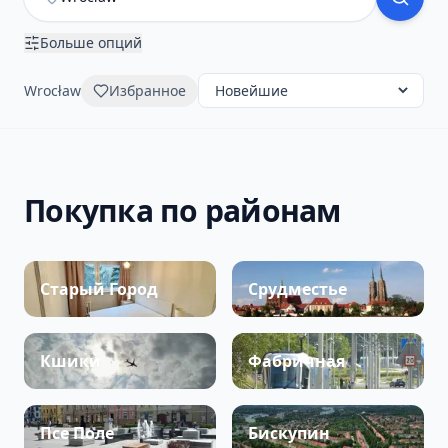
Больше опций
Wrocław
Избранное
Покупка по районам
Старый Город
Срудместье
Кшики
Фабричная
Псе Поле
Бискупин