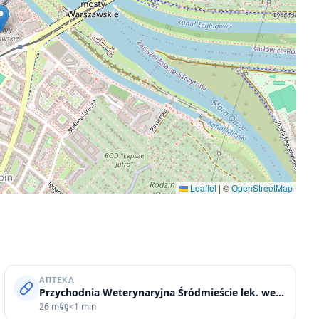
Leaflet
|
©
OpenStreetMap
АПТЕКА
Przychodnia Weterynaryjna Śródmieście lek. wet. Małgorzata Rudkowska
26 m
<1 min