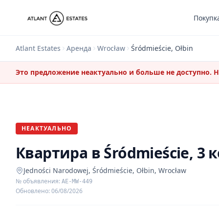
Покупк
Atlant Estates
Аренда
Wrocław
Śródmieście, Ołbin
Это предложение неактуально и больше не доступно. 
НЕАКТУАЛЬНО
Квартира в Śródmieście, 3 
Jedności Narodowej, Śródmieście, Ołbin, Wrocław
№ объявления
:
AE-MW-449
Обновлено
:
06/08/2026