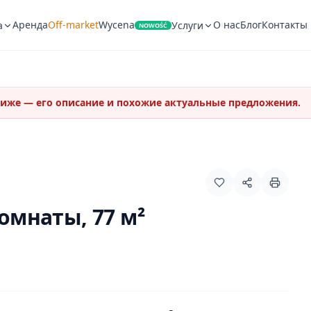
Аренда
Off-market
Wycena
О нас
Блог
Контакты
а
Услуги
NOWOŚĆ
Ниже — его описание и похожие актуальные предложения.
комнаты, 77 м²