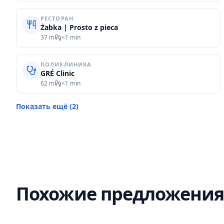
РЕСТОРАН
Żabka | Prosto z pieca
37 m
<1 min
ПОЛИКЛИНИКА
GRÉ Clinic
62 m
<1 min
Показать ещё
(
2
)
Похожие предложения
АРЕНДА