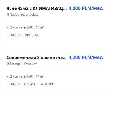
4,000 PLN/мес.
Ясне 45м2 с КЛИМАТИЗАЦИЕЙ и камином в центре - первая аренда!
Nadodrze, Wrocław
2 комнаты
0
45
m²
БАЛКОН
ПАРКОВКА
АРЕНДА
4,200 PLN/мес.
Современная 2-комнатная квартира в Щепине, 47 м²
Szczepin, Wrocław
2 комнаты
0
47
m²
БАЛКОН
ТЕРРАСА
ПАРКОВКА