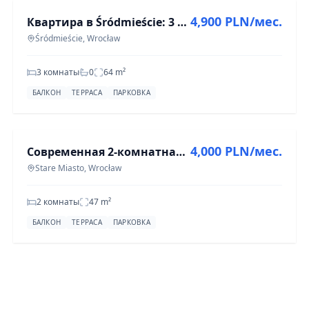
4,900 PLN/мес.
Квартира в Śródmieście: 3 комнаты, 64 м², на аренду
Śródmieście, Wrocław
3 комнаты
0
64
m²
БАЛКОН
ТЕРРАСА
ПАРКОВКА
АРЕНДА
4,000 PLN/мес.
Современная 2-комнатная квартира в центре, 47 м², Старая Местность
Stare Miasto, Wrocław
2 комнаты
47
m²
БАЛКОН
ТЕРРАСА
ПАРКОВКА