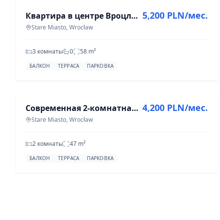
5,200 PLN/мес.
Квартира в центре Вроцлава, 3 комнаты, 58 м², ул. Кравецка
Stare Miasto, Wrocław
3 комнаты
0
58
m²
БАЛКОН
ТЕРРАСА
ПАРКОВКА
АРЕНДА
4,200 PLN/мес.
Современная 2-комнатная квартира в центре Вроцлава, 47 м²
Stare Miasto, Wrocław
2 комнаты
47
m²
БАЛКОН
ТЕРРАСА
ПАРКОВКА