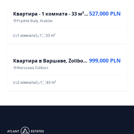
527,000 PLN
Квартира - 1 комната - 33 м² - ул. Эльяшa Валерий Радзиковский Краков Пшондник Белый
Prądnik Biały, Kraków
1 комната
1
33
m²
ПРОДАЖА
999,000 PLN
Квартира в Варшаве, Żoliborz - 2 комнаты, 43 м²
Warszawa Żoliborz
2 комнаты
1
43
m²