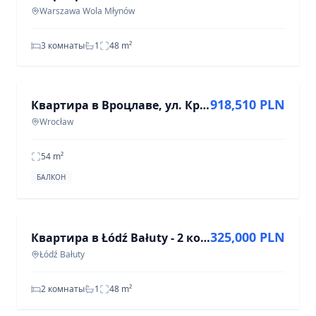
Warszawa Wola Młynów
3 комнаты
1
48
m²
ПРОДАЖА
918,510 PLN
Квартира в Вроцлаве, ул. Краковская, 54 м², 3 комнаты
Wrocław
54
m²
БАЛКОН
ПРОДАЖА
325,000 PLN
Квартира в Łódź Bałuty - 2 комнаты, 48.3 м²
Łódź Bałuty
2 комнаты
1
48
m²
ПРОДАЖА