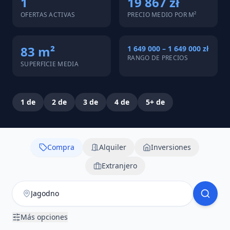
1
19 867 zł
OFERTAS ACTIVAS
PRECIO MEDIO POR M²
83 m²
1 649 000 – 1 649 000 zł
RANGO DE PRECIOS
SUPERFICIE MEDIA
1
de
2
de
3
de
4
de
5+
de
Compra
Alquiler
Inversiones
Extranjero
Más opciones