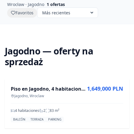
Wrocław · Jagodno
1
ofertas
Favoritos
Jagodno — oferty na
sprzedaż
EN VENTA
1,649,000 PLN
Piso en Jagodno, 4 habitaciones, 83 m², moderno
Jagodno, Wroclaw
4 habitaciones
2
83
m²
BALCÓN
TERRAZA
PARKING