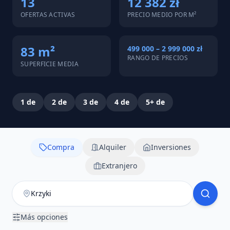
13
12 382 zł
OFERTAS ACTIVAS
PRECIO MEDIO POR M²
83 m²
499 000 – 2 999 000 zł
RANGO DE PRECIOS
SUPERFICIE MEDIA
1
de
2
de
3
de
4
de
5+
de
Compra
Alquiler
Inversiones
Extranjero
Más opciones