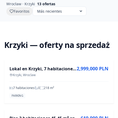
Wrocław · Krzyki
13
ofertas
Favoritos
Krzyki — oferty na sprzedaż
EN VENTA
2,999,000 PLN
Lokal en Krzyki, 7 habitaciones, 217.6 m² en venta
Krzyki, Wroclaw
7 habitaciones
0
218
m²
PARKING
EN VENTA