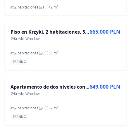
2 habitaciones
1
42
m²
EN VENTA
665,000 PLN
Piso en Krzyki, 2 habitaciones, 55 m², ul. Śliczna
Krzyki, Wroclaw
2 habitaciones
0
55
m²
PARKING
EN VENTA
649,000 PLN
Apartamento de dos niveles con aire acondicionado y garaje
Krzyki, Wroclaw
2 habitaciones
0
52
m²
PARKING
EN VENTA